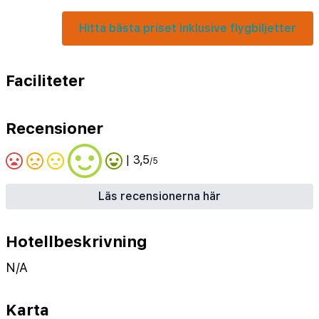
Hitta bästa priset inklusive flygbiljetter
Faciliteter
Recensioner
| 3,5
/5
Läs recensionerna här
Hotellbeskrivning
N/A
Karta