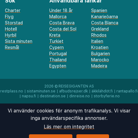
Sök
Användbara länkar
Charter
Under 18 år
Spanien
Flyg
Mallorca
Kanarieöarna
Storstad
Costa Brava
Costa Blanca
Hotell
Costa del Sol
Grekland
Hyrbil
Kreta
Rhodos
Sista minuten
Turkiet
Italien
Resmål
Cypern
Kroatien
Portugal
Bulgarien
Thailand
Marocko
Egypten
Madeira
2026 ©
REISEGIGANTEN AS
restplass.no
|
sistaminuten.se
|
afbudsrejser.dk
|
äkkilähdöt.fi
|
rantapallo.fi
|
napsu.fi
|
destination.se
|
dinreise.no
|
storbyferie.no
Vi använder cookies för anonym trafikanalys. Vi visar
inga användarspecifika annonser.
Läs mer om integritet