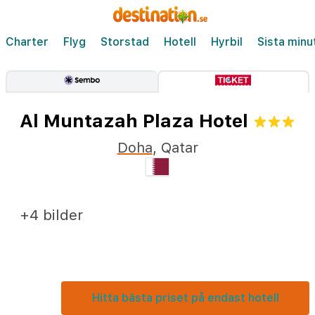
Charter
Flyg
Storstad
Hotell
Hyrbil
Sista minu
Al Muntazah Plaza Hotel
Doha
,
Qatar
+4 bilder
Hitta bästa priset på endast hotell