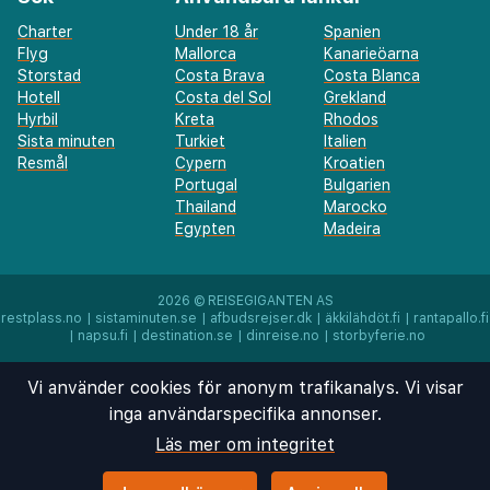
minibar och platt-tv. Gratis wi-fi gör att du kan hålla
Charter
Under 18 år
Spanien
dig uppkopplad, och kabel-tv erbjuder underhållning.
Flyg
Mallorca
Kanarieöarna
Badrum med badkar eller dusch, gratis toalettartiklar
Storstad
Costa Brava
Costa Blanca
och hårtorkar. På rummet finns telefon,
Hotell
Costa del Sol
Grekland
värdeförvaringsskåp och skrivbord.
Hyrbil
Kreta
Rhodos
Sista minuten
Turkiet
Italien
Resmål
Cypern
Kroatien
Portugal
Bulgarien
Thailand
Marocko
Egypten
Madeira
2026 ©
REISEGIGANTEN AS
restplass.no
|
sistaminuten.se
|
afbudsrejser.dk
|
äkkilähdöt.fi
|
rantapallo.fi
|
napsu.fi
|
destination.se
|
dinreise.no
|
storbyferie.no
Vi använder cookies för anonym trafikanalys. Vi visar
inga användarspecifika annonser.
Läs mer om integritet