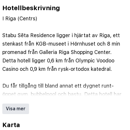
Hotellbeskrivning
I Riga (Centrs)
Stabu Sēta Residence ligger i hjärtat av Riga, ett
stenkast från KGB-museet i Hörnhuset och 8 min
promenad från Galleria Riga Shopping Center.
Detta hotell ligger 0,6 km från Olympic Voodoo
Casino och 0,9 km från rysk-ortodox katedral.
Du får tillgång till bland annat ett dygnet runt-
öppet gym, bubbelpool och bastu. Detta hotell har
även gratis wi-fi, hjälp med bokning av biljetter
Visa mer
och guidade turer och bankettsal.
Karta
Gäster har tillgång till bland annat reception