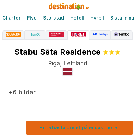
Charter
Flyg
Storstad
Hotell
Hyrbil
Sista minu
Stabu Sēta Residence
Riga
,
Lettland
+6 bilder
Hitta bästa priset på endast hotell