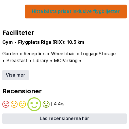
Hitta bästa priset inklusive flygbiljetter
Faciliteter
Gym
•
Flygplats Riga (RIX): 10.5 km
Garden
•
Reception
•
Wheelchair
•
LuggageStorage
•
Breakfast
•
Library
•
MCParking
•
NumberOfSpaTubs
•
Bankettsal
•
Breddphissdrrcentimeter
•
Breddphissdrrtum
•
Visa mer
Konferenslokal
•
Konferenslokalensstorlekifot
•
Konferenslokalensstorlekimeter
Recensioner
| 4,4
/5
Läs recensionerna här