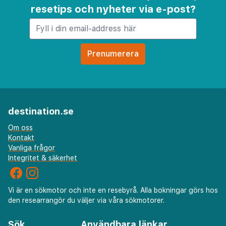
resetips och nyheter via e-post?
Rysk-ortodox katedral - 0,9 km
Rysk-ortodoxa katedralen - 0,9 km
Albert Street - 0,9 km
Vermanes trädgård - 0,9 km
Kronvalda park - 1,1 km
Olympiska sportcentret - 1,1 km
Palladium - 1,1 km
destination.se
Den största flygplatsen i närheten är Riga
Om oss
International Airport (RIX) - 11,8 km
Kontakt
Vanliga frågor
Integritet & säkerhet
Kontinental frukost serveras dagligen mot en avgift
Vi är en sökmotor och inte en resebyrå. Alla bokningar görs hos
från 08.00 till 11.00.
den researrangör du väljer via våra sökmotorer.
Känn dig som hemma i ett av de 43 rummen med
Sök
Användbara länkar