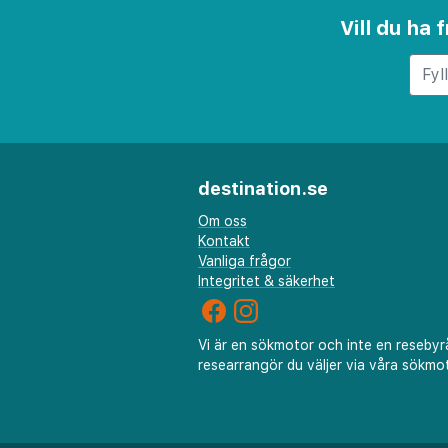
Sunweb_meta: städning i rum 6
Vill du ha
Sunweb_meta: wi-fi i allmänna u
restaurang där en (enkel) fr
Sunweb_meta: wi-fi på rummet: 
med utsikt över Medelhavet.
destination.se
Om oss
Kontakt
Vanliga frågor
Integritet & säkerhet
Vi är en sökmotor och inte en resebyr
researrangör du väljer via våra sökmot