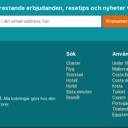
 gånger per vecka
•
Sunweb_meta: husdjur inte tillåtna
•
 frestande erbjudanden, resetips och nyheter 
trymmen: (gratis)
•
ukost serveras varje dag
(gratis)
Sök
Använ
Charter
Under 18
Flyg
Mallorc
Storstad
Costa B
Hotell
Costa de
Hyrbil
Kreta
Sista minuten
Turkiet
Resmål
Cypern
å. Alla bokningar görs hos den
Portuga
orer.
Thailan
Egypten