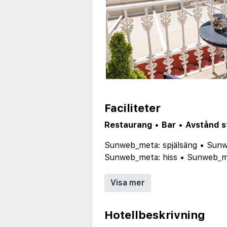
Faciliteter
Restaurang
•
Bar
•
Avstånd s
Sunweb_meta: spjälsäng
•
Sunw
Sunweb_meta: hiss
•
Sunweb_me
Sunweb_meta: restauranger: re
Sunweb_meta: faciliteter anpas
Visa mer
Sunweb_meta: allmän parkering
Sunweb_meta: wi-fi internet i
Hotellbeskrivning
Sunweb_meta: liten livsmedelsa