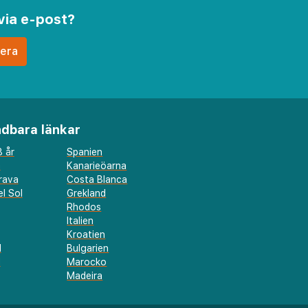
via e-post?
dbara länkar
 år
Spanien
a
Kanarieöarna
rava
Costa Blanca
l Sol
Grekland
Rhodos
Italien
Kroatien
l
Bulgarien
d
Marocko
Madeira