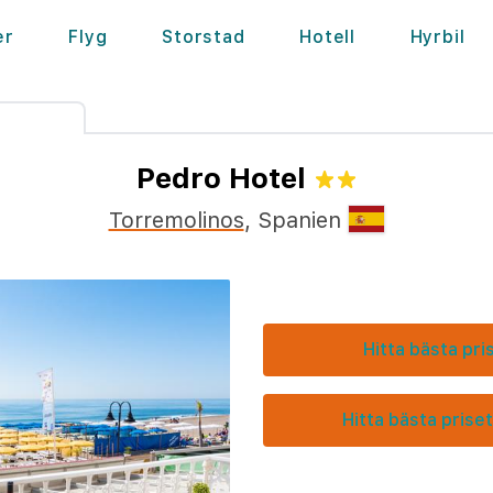
er
Flyg
Storstad
Hotell
Hyrbil
Pedro Hotel
Torremolinos
,
Spanien
Hitta bästa pri
Hitta bästa priset