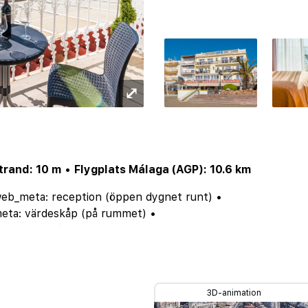
⤢
trand: 10 m
•
Flygplats Málaga (AGP): 10.6 km
eb_meta: reception (öppen dygnet runt)
•
ta: värdeskåp (på rummet)
•
staurang
•
Sunweb_meta: barer: bar
•
sade för funktionsvarierade
•
•
 allmänna utrymmen, på rummet
•
3D-animation
ffär
•
Sunweb_meta: diverse affärer (i närområdet)
•