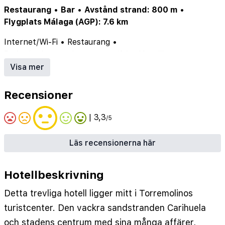
Restaurang
•
Bar
•
Avstånd strand: 800 m
•
Flygplats Málaga (AGP): 7.6 km
Internet/Wi-Fi
•
Restaurang
•
Parkering/garage (ev. mot avgift)
•
Hotellbar
Visa mer
Recensioner
| 3,3
/5
Läs recensionerna här
Hotellbeskrivning
Detta trevliga hotell ligger mitt i Torremolinos
turistcenter. Den vackra sandstranden Carihuela
och stadens centrum med sina många affärer,