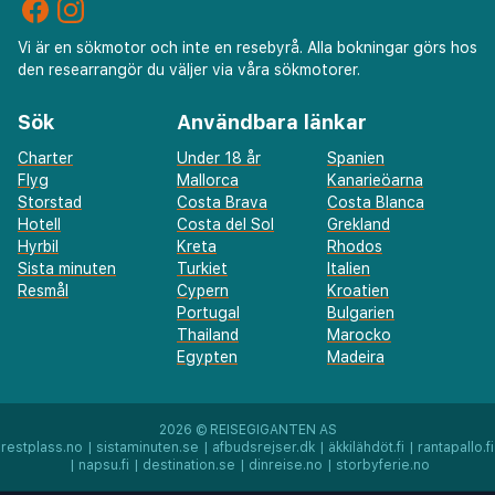
Vi är en sökmotor och inte en resebyrå. Alla bokningar görs hos
den researrangör du väljer via våra sökmotorer.
Sök
Användbara länkar
Charter
Under 18 år
Spanien
Flyg
Mallorca
Kanarieöarna
Storstad
Costa Brava
Costa Blanca
Hotell
Costa del Sol
Grekland
Hyrbil
Kreta
Rhodos
Sista minuten
Turkiet
Italien
Resmål
Cypern
Kroatien
Portugal
Bulgarien
Thailand
Marocko
Egypten
Madeira
2026 ©
REISEGIGANTEN AS
restplass.no
|
sistaminuten.se
|
afbudsrejser.dk
|
äkkilähdöt.fi
|
rantapallo.fi
|
napsu.fi
|
destination.se
|
dinreise.no
|
storbyferie.no