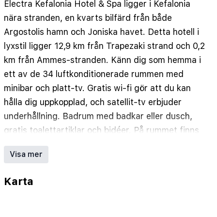
Electra Kefalonia Hotel & Spa ligger i Kefalonia
nära stranden, en kvarts bilfärd från både
Argostolis hamn och Joniska havet. Detta hotell i
lyxstil ligger 12,9 km från Trapezaki strand och 0,2
km från Ammes-stranden. Känn dig som hemma i
ett av de 34 luftkonditionerade rummen med
minibar och platt-tv. Gratis wi-fi gör att du kan
hålla dig uppkopplad, och satellit-tv erbjuder
underhållning. Badrum med badkar eller dusch,
gratis toalettartiklar och bidéer. På rummet finns
telefon, värdeförvaringsskåp och skrivbord.
Visa mer
Avstånd avrundas till närmsta decimal.
Joniska havet - 0,1 km
Karta
Ammes-stranden - 0,2 km
Svoronata-hamnen - 0,6 km