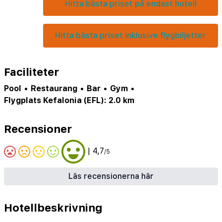
Hitta bästa priset på endast hotell
Hitta bästa priset inklusive flygbiljetter
Faciliteter
Pool
•
Restaurang
•
Bar
•
Gym
•
Flygplats Kefalonia (EFL): 2.0 km
Recensioner
| 4,7
/5
Läs recensionerna här
Hotellbeskrivning