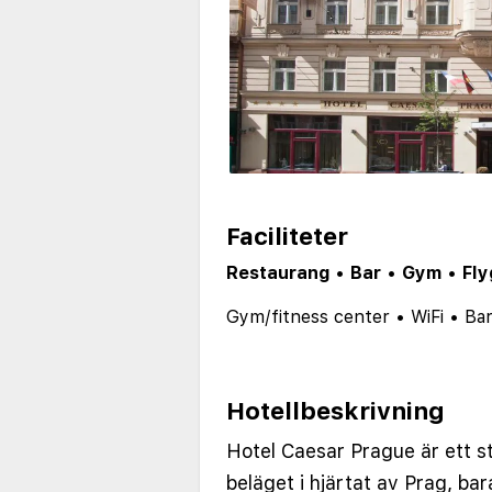
Faciliteter
Restaurang
•
Bar
•
Gym
•
Fly
Gym/fitness center
•
WiFi
•
Ba
Hotellbeskrivning
Hotel Caesar Prague är ett sti
beläget i hjärtat av Prag, ba