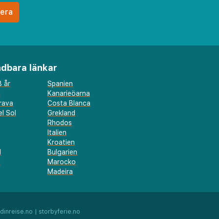
dbara länkar
 år
Spanien
a
Kanarieöarna
rava
Costa Blanca
l Sol
Grekland
Rhodos
Italien
Kroatien
l
Bulgarien
d
Marocko
Madeira
dinreise.no
|
storbyferie.no