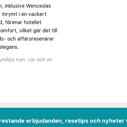
, inklusive Wenceslas
 Inrymt i en vackert
, förenar hotellet
fort, vilket gör det till
tids- och affärsresenärer
elegans.
ymliga rum, var och en
 inredning, bekväma
atis Wi-Fi, satellit-TV och
välja mellan Standard-,
ssa med vacker utsikt
konger. Alla rum har eget
klar och hårtork för
 frestande erbjudanden, resetips och nyheter 