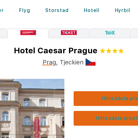
er
Flyg
Storstad
Hotell
Hyrbil
Hotel Caesar Prague
Prag
,
Tjeckien
Hitta bästa pri
Hitta bästa priset