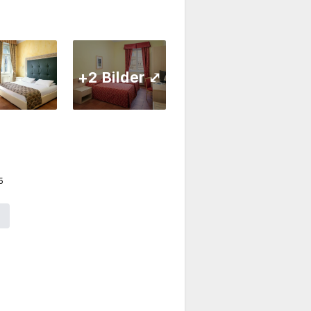
+2 Bilder ⤢
5