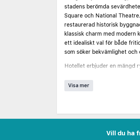
stadens berömda sevärdheter
Square och National Theatre.
restaurerad historisk byggnad
klassisk charm med modern kom
ett idealiskt val för både fri
som söker bekvämlighet och 
Hotellet erbjuder en mängd r
noggrant utformad med varm
sängar, luftkonditionering, gr
Visa mer
ett värdeskåp. Gästerna kan 
Superior- och Deluxe-rum, vi
över staden eller privata bal
badrum med gratis toalettarti
extra komfort.
Vill du ha