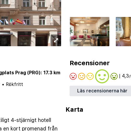
⤢
Recensioner
gplats Prag (PRG): 17.3 km
| 4,3
/
r
•
Rökfritt
Läs recensionerna här
Karta
ligt 4-stjärnigt hotell
ra en kort promenad från