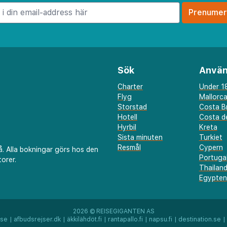
s bufféfrukost som
 matsal, som erbjuder ett
r för att passa alla
 mysig lobbybar, ett
ande bastu, vilket
Sök
Använ
allt de behöver för en
Charter
Under 18
nal i receptionen som är
Flyg
Mallorc
ns alltid tillgänglig för
Storstad
Costa B
Hotell
Costa de
g-tips och
Hyrbil
Kreta
Sista minuten
Turkiet
Resmål
Cypern
å. Alla bokningar görs hos den
Portuga
kt beläget för att
orer.
Thailan
 livliga kultur och
Egypten
rkta
närheten kan gästerna
2026 ©
REISEGIGANTEN AS
ron och andra ikoniska
.se
|
afbudsrejser.dk
|
äkkilähdöt.fi
|
rantapallo.fi
|
napsu.fi
|
destination.se
|