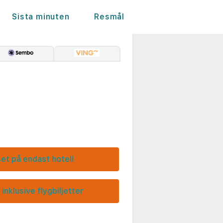
Sista minuten
Resmål
set på endast hotell
 inklusive flygbiljetter