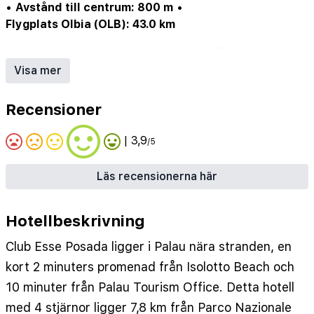
•
Avstånd till centrum: 800 m
•
Flygplats Olbia (OLB): 43.0 km
Pool (ev. säsongsöppen)
•
Internet/Wi-Fi
•
Restaurang
•
Parkering/garage (ev. mot avgift)
•
Visa mer
Hotellbar
Recensioner
| 3,9
/5
Läs recensionerna här
Hotellbeskrivning
Club Esse Posada ligger i Palau nära stranden, en
kort 2 minuters promenad från Isolotto Beach och
10 minuter från Palau Tourism Office. Detta hotell
med 4 stjärnor ligger 7,8 km från Parco Nazionale