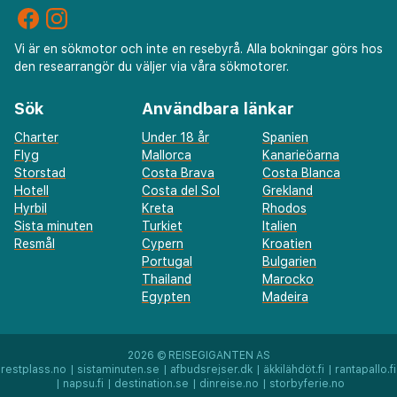
Vi är en sökmotor och inte en resebyrå. Alla bokningar görs hos
den researrangör du väljer via våra sökmotorer.
Sök
Användbara länkar
Charter
Under 18 år
Spanien
Flyg
Mallorca
Kanarieöarna
Storstad
Costa Brava
Costa Blanca
Hotell
Costa del Sol
Grekland
Hyrbil
Kreta
Rhodos
Sista minuten
Turkiet
Italien
Resmål
Cypern
Kroatien
Portugal
Bulgarien
Thailand
Marocko
Egypten
Madeira
2026 ©
REISEGIGANTEN AS
restplass.no
|
sistaminuten.se
|
afbudsrejser.dk
|
äkkilähdöt.fi
|
rantapallo.fi
|
napsu.fi
|
destination.se
|
dinreise.no
|
storbyferie.no