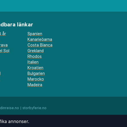
dbara länkar
 år
Spanien
a
Kanarieöarna
rava
Costa Blanca
l Sol
Grekland
Rhodos
Italien
Kroatien
l
Bulgarien
d
Marocko
Madeira
dinreise.no
|
storbyferie.no
fika annonser.