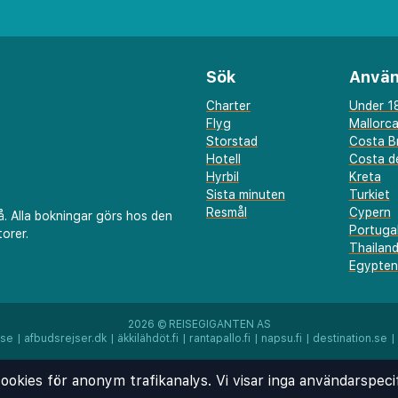
gkok, Kowloon, Hong
Sök
Använ
 HKG 28 km
Charter
Under 18
Flyg
Mallorc
Storstad
Costa B
Hotell
Costa de
Hyrbil
Kreta
Sista minuten
Turkiet
Resmål
Cypern
å. Alla bokningar görs hos den
Portuga
orer.
Thailan
Egypten
2026 ©
REISEGIGANTEN AS
.se
|
afbudsrejser.dk
|
äkkilähdöt.fi
|
rantapallo.fi
|
napsu.fi
|
destination.se
|
ookies för anonym trafikanalys. Vi visar inga användarspeci