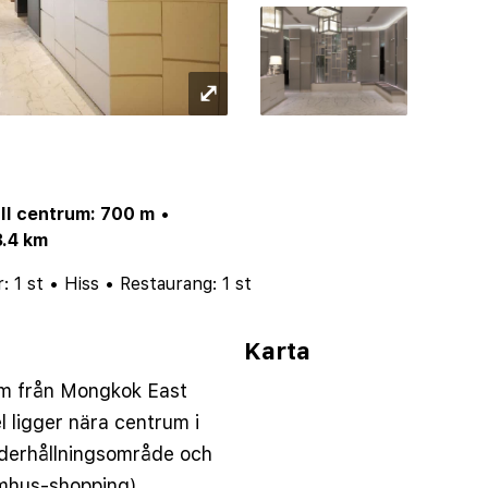
⤢
ill centrum: 700 m
•
3.4 km
: 1 st
•
Hiss
•
Restaurang: 1 st
Karta
 m från Mongkok East
 ligger nära centrum i
nderhållningsområde och
mhus-shopping).