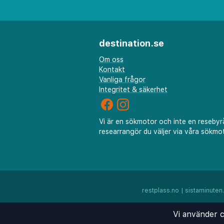
Adress: 118 Soy Street, Mon
Kong, China.
destination.se
Centrum: 700 m | Flygplats:
Om oss
Bar | Restaurang
Kontakt
Vanliga frågor
Integritet & säkerhet
Vi är en sökmotor och inte en resebyr
researrangör du väljer via våra sökmot
restplass.no
|
sistaminuten
Vi använder c