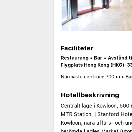
Faciliteter
Restaurang
•
Bar
•
Avstånd t
Flygplats Hong Kong (HKG): 3
Närmaste centrum: 700 m
•
Bar
Hotellbeskrivning
Centralt läge i Kowloon, 500
MTR Station. | Stanford Hotel
Kowloon, nära affärs- och u
berömda Ladies Market (uto