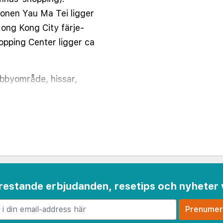
onen Yau Ma Tei ligger
ong Kong City färje-
opping Center ligger ca
obbyområde, hissar,
ss center och Wi-Fi-
atser. Tvättservice
tkonditionering, TV,
, kassafack, badrum med
 frestande erbjudanden, resetips och nyheter 
 notera att det är ett