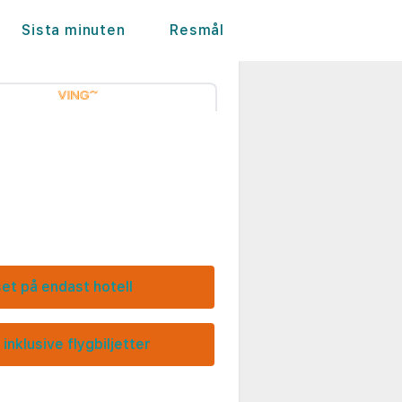
Sista minuten
Resmål
set på endast hotell
 inklusive flygbiljetter