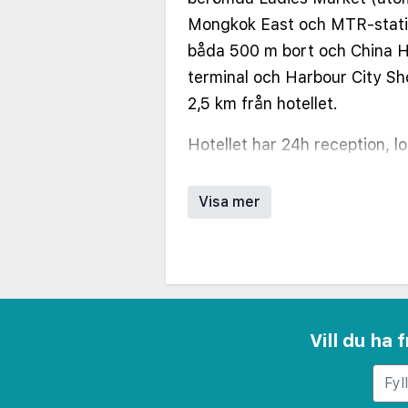
Mongkok East och MTR-stati
båda 500 m bort och China H
terminal och Harbour City Sh
2,5 km från hotellet.
Hotellet har 24h reception, l
restaurang, bar, café, busine
anslutning på gemensamma pl
Visa mer
finns (mot extra avgift).
Rummen är utrustade med luf
minibar. te- och kaffekokare
badkar/dusch och hårtork.
Vill du ha
Om frukost ingår i bokningen,
frukostpaket för avhämtning.