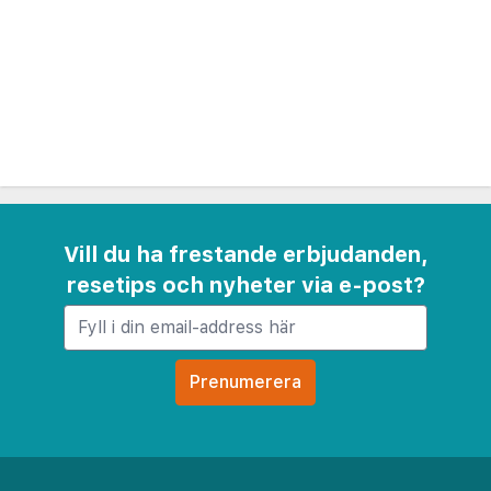
medan den stiliga baren är perfekt för att koppla
av med en drink på kvällen.
Med sitt centrala läge ger hotellet enkel tillgång
till Kristiansands kulturella platser, färjeterminal
och kollektivtrafik. Oavsett om du besöker för
affärer eller nöje, erbjuder Clarion Hotel Ernst en
minnesvärd vistelse med uppmärksam service och
Vill du ha frestande erbjudanden,
modern komfort i stadens hjärta.
resetips och nyheter via e-post?