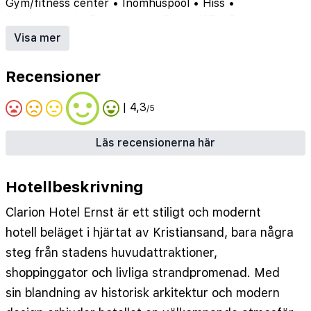
Gym/fitness center
•
Inomhuspool
•
Hiss
•
Utomhuspool
•
Restaurang
•
Spa
•
WiFi
•
Parkering
•
Luftkonditionering
•
Bar
•
Rökfritt
Visa mer
Recensioner
| 4,3
/5
Läs recensionerna här
Hotellbeskrivning
Clarion Hotel Ernst är ett stiligt och modernt
hotell beläget i hjärtat av Kristiansand, bara några
steg från stadens huvudattraktioner,
shoppinggator och livliga strandpromenad. Med
sin blandning av historisk arkitektur och modern