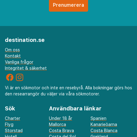
Intl.) - 22,7 km
Gäster har tillgång till bland annat business-service
dygnet runt, limousine- och taxibokning och
kemtvätt/tvättjänster. Planerar du ett event i
Kapstaden? På detta hotell finns det event- och
destination.se
konferensutrymmen på upp till 120 kvadratmeter,
Om oss
däribland konferenscenter och 2 mötesrum. Gäster
Kontakt
erbjuds flygtransfer tur/retur mot en avgift och gratis
Vanliga frågor
parkeringsservice finns även på plats. Du får tillgång
Integritet & säkerhet
till utomhuspool, bastu och fitnesscenter. Boendet har
även gratis wi-fi, conciergetjänster och barnpassning
Vi är en sökmotor och inte en resebyrå. Alla bokningar görs hos
mot en avgift. The Clipper Restaurant, deras
den researrangör du väljer via våra sökmotorer.
restaurang med loungebar, ståtar med utsikt över
trädgården. Du kan även ta det lugnt på rummet med
Sök
Användbara länkar
rumsservice dygnet runt. Släck törsten med din
favoritdrink i boendets bar vid poolen. Frukostbuffé
Charter
Under 18 år
Spanien
Flyg
Mallorca
Kanarieöarna
serveras dagligen mot en avgift från 06.30 till 10.00.
Storstad
Costa Brava
Costa Blanca
Gradering tillhandahålls av Tourism Grading Council of
Hotell
Costa del Sol
Grekland