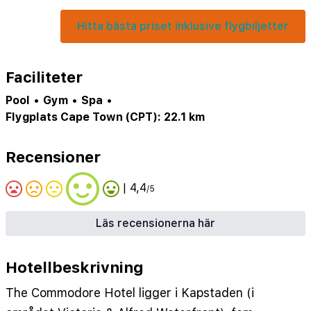
Hitta bästa priset inklusive flygbiljetter
Faciliteter
Pool
•
Gym
•
Spa
•
Flygplats Cape Town (CPT): 22.1 km
Recensioner
| 4,4
/5
Läs recensionerna här
Hotellbeskrivning
The Commodore Hotel ligger i Kapstaden (i