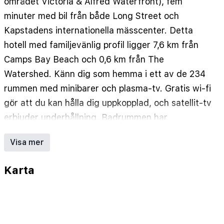
området Victoria & Alfred Waterfront), fem
minuter med bil från både Long Street och
Kapstadens internationella mässcenter. Detta
hotell med familjevänlig profil ligger 7,6 km från
Camps Bay Beach och 0,6 km från The
Watershed. Känn dig som hemma i ett av de 234
rummen med minibarer och plasma-tv. Gratis wi-fi
gör att du kan hålla dig uppkopplad, och satellit-tv
erbjuder underhållning. Badrummen har
badkar/dusch och hårtorkar. På rummet finns
Visa mer
laptopanpassade värdeförvaringsskåp och
skrivbord. Städning erbjuds dagligen. Avstånd
Karta
avrundas till närmsta decimal.
The Watershed - 0,2 km
Two Oceans Aquarium - 0,4 km