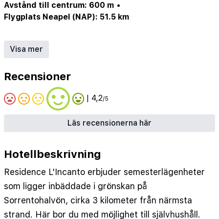
Avstånd till centrum: 600 m
•
Flygplats Neapel (NAP): 51.5 km
Internet/Wi-Fi
•
Möjlighet för havsutsikt/sjöutsikt
•
Parkering/garage (ev. mot avgift)
Visa mer
Recensioner
| 4,2
/5
Läs recensionerna här
Hotellbeskrivning
Residence L'Incanto erbjuder semesterlägenheter
som ligger inbäddade i grönskan på
Sorrentohalvön, cirka 3 kilometer från närmsta
strand. Här bor du med möjlighet till självhushåll.