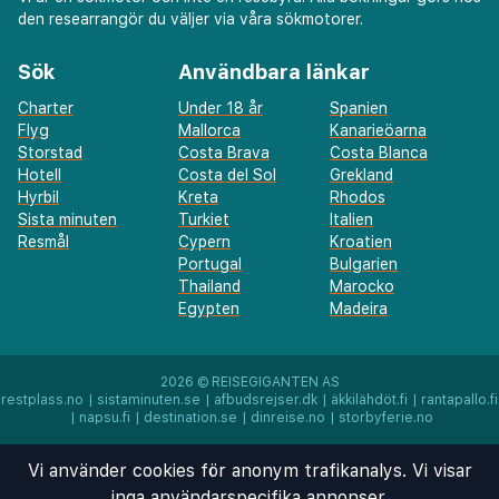
den researrangör du väljer via våra sökmotorer.
Sök
Användbara länkar
Charter
Under 18 år
Spanien
Flyg
Mallorca
Kanarieöarna
Storstad
Costa Brava
Costa Blanca
Hotell
Costa del Sol
Grekland
Hyrbil
Kreta
Rhodos
Sista minuten
Turkiet
Italien
Resmål
Cypern
Kroatien
Portugal
Bulgarien
Thailand
Marocko
Egypten
Madeira
2026 ©
REISEGIGANTEN AS
restplass.no
|
sistaminuten.se
|
afbudsrejser.dk
|
äkkilähdöt.fi
|
rantapallo.fi
|
napsu.fi
|
destination.se
|
dinreise.no
|
storbyferie.no
Vi använder cookies för anonym trafikanalys. Vi visar
inga användarspecifika annonser.