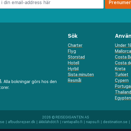
Sök
Använ
Charter
Under 18
Flyg
Mallorc
Storstad
Costa B
Hotell
Costa de
Hyrbil
Kreta
Sista minuten
Turkiet
Resmål
Cypern
å. Alla bokningar görs hos den
Portuga
orer.
Thailan
Egypten
2026 ©
REISEGIGANTEN AS
.se
|
afbudsrejser.dk
|
äkkilähdöt.fi
|
rantapallo.fi
|
napsu.fi
|
destination.se
|