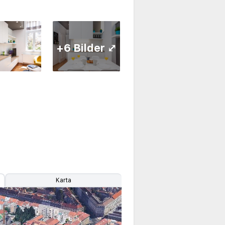
+6 Bilder ⤢
Karta