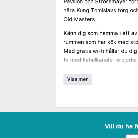
Pavilion och Strossmayer tor
nära Kung Tomislavs torg oc
Old Masters.
Känn dig som hemma i ett av 
rummen som har kök med stor 
Med gratis wi-fi håller du di
tv med kabelkanaler erbjuder 
behöver. På rummet finns vä
skrivbord. Städning erbjuds 
Visa mer
Passa på att dra nytta av bla
conciergetjänster.
Flygtransfer tur/retur erbjud
(tillgänglig dygnet runt).
Vill du ha