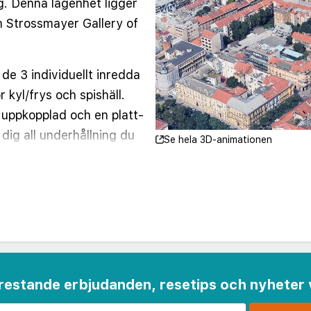
g. Denna lägenhet ligger
h Strossmayer Gallery of
de 3 individuellt inredda
kyl/frys och spishäll.
g uppkopplad och en platt-
dig all underhållning du
Se hela 3D-animationen
rdeförvaringsskåp och
i begränsad utsträckning.
nd annat gratis wi-fi och
s mot en avgift
 frestande erbjudanden, resetips och nyheter 