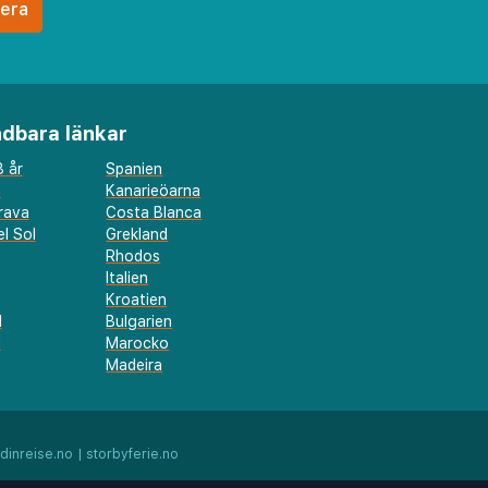
dbara länkar
 år
Spanien
a
Kanarieöarna
rava
Costa Blanca
l Sol
Grekland
Rhodos
Italien
Kroatien
l
Bulgarien
d
Marocko
Madeira
dinreise.no
|
storbyferie.no