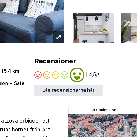
⤢
Recensioner
 15.4 km
| 4,5
/5
sion
•
Safe
Läs recensionerna här
3D-animation
atzova erbjuder ett
 runt hörnet från Art