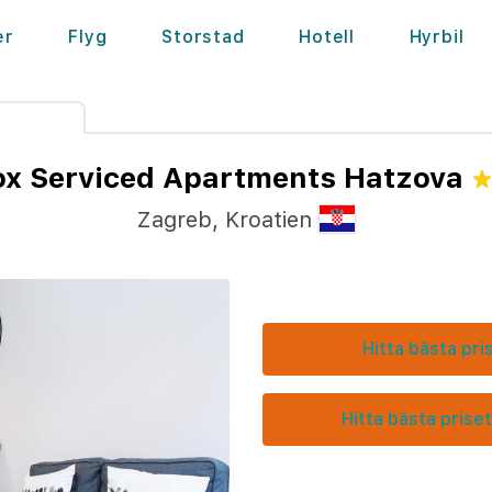
er
Flyg
Storstad
Hotell
Hyrbil
ox Serviced Apartments Hatzova
Zagreb
,
Kroatien
Hitta bästa pri
Hitta bästa priset