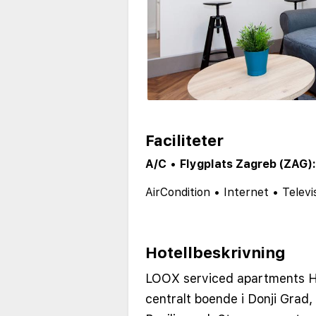
Faciliteter
A/C
•
Flygplats Zagreb (ZAG):
AirCondition
•
Internet
•
Televi
Hotellbeskrivning
LOOX serviced apartments H
centralt boende i Donji Grad,