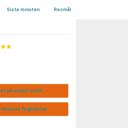
Sista minuten
Resmål
set på endast hotell
 inklusive flygbiljetter