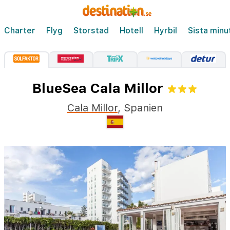
Charter
Flyg
Storstad
Hotell
Hyrbil
Sista minu
BlueSea Cala Millor
Cala Millor
,
Spanien