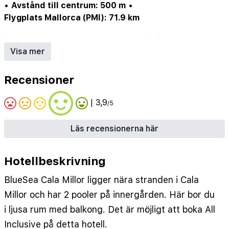
•
Avstånd till centrum: 500 m
•
Flygplats Mallorca (PMI): 71.9 km
Pool (ev. säsongsöppen)
•
Internet/Wi-Fi
•
Restaurang
•
Parkering/garage (ev. mot avgift)
•
Visa mer
Hotellbar
•
Möjlighet till All Inclusive
Recensioner
| 3,9
/5
Läs recensionerna här
Hotellbeskrivning
BlueSea Cala Millor ligger nära stranden i Cala
Millor och har 2 pooler på innergården. Här bor du
i ljusa rum med balkong. Det är möjligt att boka All
Inclusive på detta hotell.