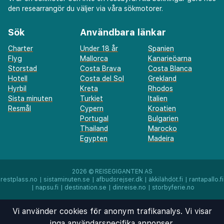
den researrangör du väljer via våra sökmotorer.
Sök
Användbara länkar
Charter
Under 18 år
Spanien
Flyg
Mallorca
Kanarieöarna
Storstad
Costa Brava
Costa Blanca
Hotell
Costa del Sol
Grekland
Hyrbil
Kreta
Rhodos
Sista minuten
Turkiet
Italien
Resmål
Cypern
Kroatien
Portugal
Bulgarien
Thailand
Marocko
Egypten
Madeira
2026 ©
REISEGIGANTEN AS
restplass.no
|
sistaminuten.se
|
afbudsrejser.dk
|
äkkilähdöt.fi
|
rantapallo.fi
|
napsu.fi
|
destination.se
|
dinreise.no
|
storbyferie.no
Vi använder cookies för anonym trafikanalys. Vi visar
inga användarspecifika annonser.