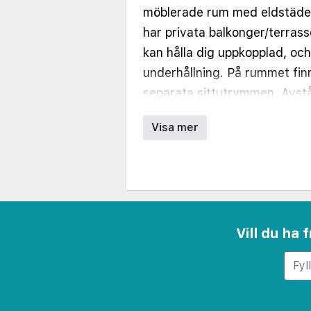
möblerade rum med eldstäde
har privata balkonger/terrasse
kan hålla dig uppkopplad, och 
underhållning. På rummet finn
separata sittutrymmen. Avstå
decimal.
Visa mer
Sunny Beach - 0,5 km
Action vattenpark - 0,7 km
Luna Park - 0,9 km
Platinum Casino - 0,9 km
Hrizantemas kasino - 1,4 km
Vill du ha
Azaro strandklubb - 2,4 km
Södra Sunny Beach - 3,3 km
Sveti Vlas centrala strand - 
Nesebar stadion - 4,1 km