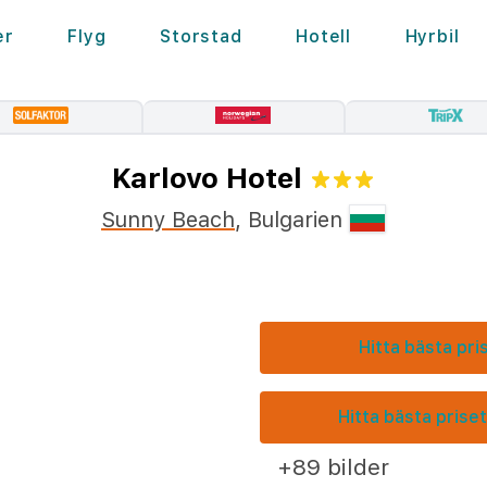
er
Flyg
Storstad
Hotell
Hyrbil
Karlovo Hotel
Sunny Beach
,
Bulgarien
Hitta bästa pri
Hitta bästa priset
+89 bilder