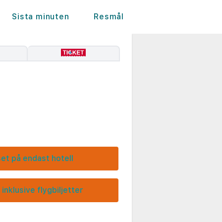
Sista minuten
Resmål
set på endast hotell
 inklusive flygbiljetter