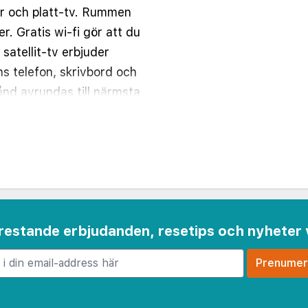
r och platt-tv. Rummen
r. Gratis wi-fi gör att du
satellit-tv erbjuder
s telefon, skrivbord och
nd avrundas till närmsta
 frestande erbjudanden, resetips och nyheter 
4 km