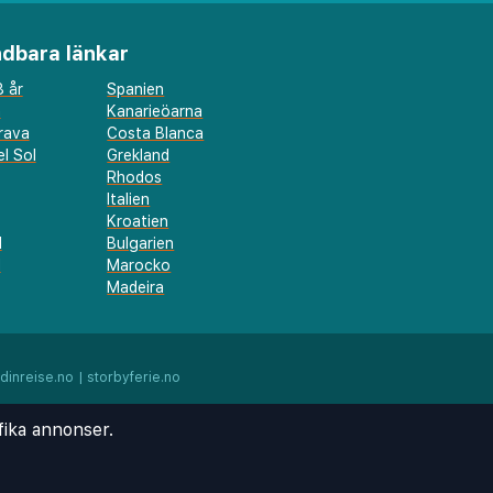
dbara länkar
 år
Spanien
a
Kanarieöarna
rava
Costa Blanca
l Sol
Grekland
Rhodos
Italien
Kroatien
l
Bulgarien
d
Marocko
Madeira
dinreise.no
|
storbyferie.no
fika annonser.