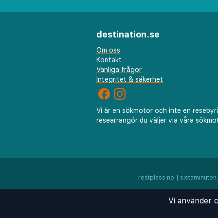
destination.se
Om oss
Kontakt
Vanliga frågor
Integritet & säkerhet
Vi är en sökmotor och inte en resebyr
researrangör du väljer via våra sökmot
restplass.no
|
sistaminuten
Vi använder c