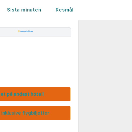
Sista minuten
Resmål
set på endast hotell
 inklusive flygbiljetter