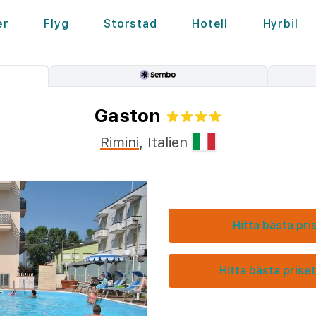
er
Flyg
Storstad
Hotell
Hyrbil
Gaston
Rimini
,
Italien
Hitta bästa pri
Hitta bästa priset