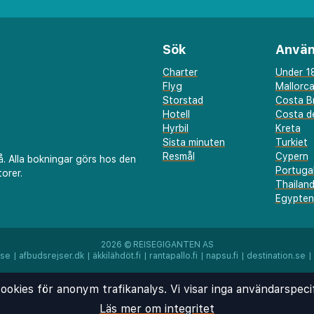
Sök
Använ
Charter
Under 18
Flyg
Mallorc
Storstad
Costa B
Hotell
Costa de
Hyrbil
Kreta
Sista minuten
Turkiet
Resmål
Cypern
å. Alla bokningar görs hos den
Portuga
orer.
Thailan
Egypten
2026 ©
REISEGIGANTEN AS
.se
|
afbudsrejser.dk
|
äkkilähdöt.fi
|
rantapallo.fi
|
napsu.fi
|
destination.se
|
ookies för anonym trafikanalys. Vi visar inga användarspeci
Läs mer om integritet