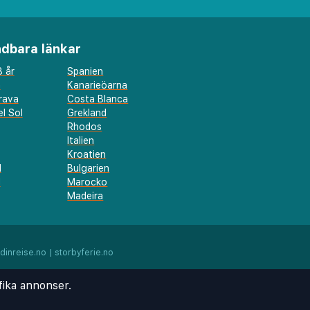
dbara länkar
 år
Spanien
a
Kanarieöarna
rava
Costa Blanca
l Sol
Grekland
Rhodos
Italien
Kroatien
l
Bulgarien
d
Marocko
Madeira
dinreise.no
|
storbyferie.no
fika annonser.