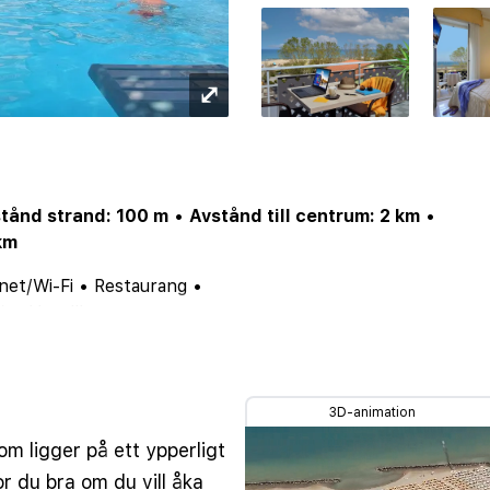
⤢
tånd strand: 100 m
•
Avstånd till centrum: 2 km
•
km
net/Wi-Fi
•
Restaurang
•
)
•
Hotellbar
3D-animation
om ligger på ett ypperligt
or du bra om du vill åka