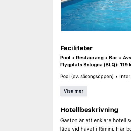
Faciliteter
Pool
•
Restaurang
•
Bar
•
Avs
Flygplats Bologna (BLQ): 119 
Pool (ev. säsongsöppen)
•
Inter
Parkering/garage (ev. mot avgift
Visa mer
Hotellbeskrivning
Gaston är ett enklare hotell s
läge vid havet i Rimini. Här b