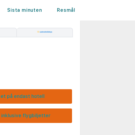
Sista minuten
Resmål
set på endast hotell
 inklusive flygbiljetter