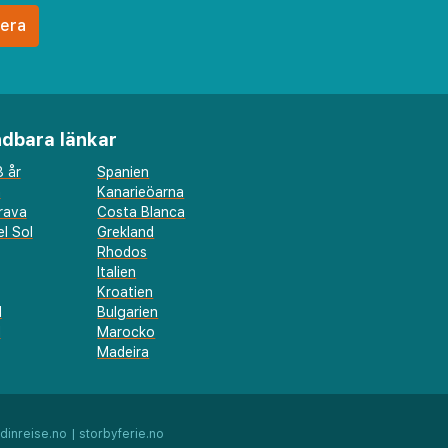
dbara länkar
 år
Spanien
a
Kanarieöarna
rava
Costa Blanca
l Sol
Grekland
Rhodos
Italien
Kroatien
l
Bulgarien
d
Marocko
Madeira
dinreise.no
|
storbyferie.no