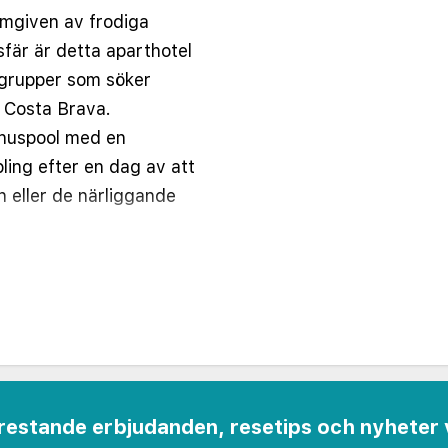
Omgiven av frodiga
fär är detta aparthotel
h grupper som söker
 Costa Brava.
mhuspool med en
pling efter en dag av att
 eller de närliggande
a studior och lägenheter,
tiskhet och komfort i
r luftkonditionering, ett
at pentry och en möblerad
er gästerna ett trevligt
en är ljusa och moderna,
 frestande erbjudanden, resetips och nyheter 
nsamma resenärer, par