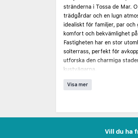
stränderna i Tossa de Mar. 
trädgårdar och en lugn atmos
idealiskt för familjer, par oc
komfort och bekvämlighet på
Fastigheten har en stor uto
solterrass, perfekt för avkop
utforska den charmiga staden
kustvägarna.
Aparthotellet erbjuder rymlig
Visa mer
var och en designad med prak
åtanke. Alla boenden inkludera
privat badrum, ett välutrust
balkong eller terrass, vilket g
utrymme att koppla av. Rumm
Vill du ha
med alternativ som passar e