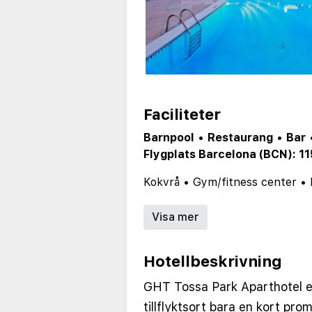
Faciliteter
Barnpool
•
Restaurang
•
Bar
Flygplats Barcelona (BCN): 1
Kokvrå
•
Gym/fitness center
•
Parkering
•
Luftkonditionering
Visa mer
Hotellbeskrivning
GHT Tossa Park Aparthotel e
tillflyktsort bara en kort pr