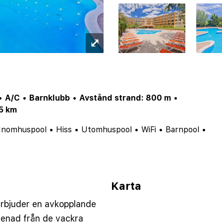
⤢
•
A/C
•
Barnklubb
•
Avstånd strand: 800 m
•
15 km
Inomhuspool
•
Hiss
•
Utomhuspool
•
WiFi
•
Barnpool
•
•
Bar
•
Poolbar
Karta
rbjuder en avkopplande
omenad från de vackra