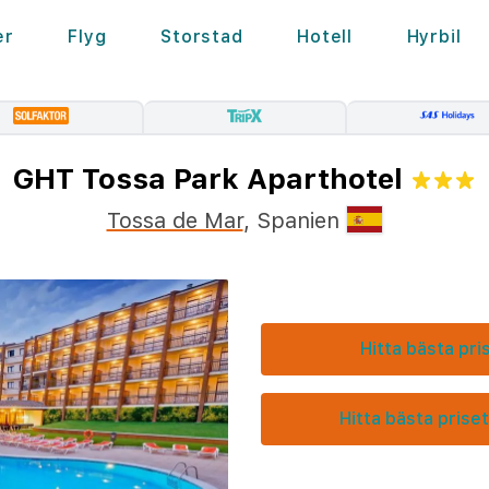
er
Flyg
Storstad
Hotell
Hyrbil
GHT Tossa Park Aparthotel
Tossa de Mar
,
Spanien
Hitta bästa pri
Hitta bästa priset