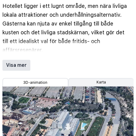
Hotellet ligger i ett lugnt område, men nära livliga
lokala attraktioner och underhållningsalternativ.
Gästerna kan njuta av enkel tillgång till både
kusten och det livliga stadskärnan, vilket gör det
till ett idealiskt val för både fritids- och
affärsresenärer.
Rymliga rum på Grand Luxor Hotel har modern
Visa mer
inredning, bekväma sängar, luftkonditionering,
platt-TV och gratis Wi-Fi. Många rum erbjuder
Karta
3D-animation
privata balkonger med utsikt över havet eller de
frodiga hotellträdgårdarna. Familjerum och sviter
finns tillgängliga för dem som söker extra
utrymme och bekvämlighet under sin vistelse.
Hotellet har en stor utomhuspool, ett välutrustat