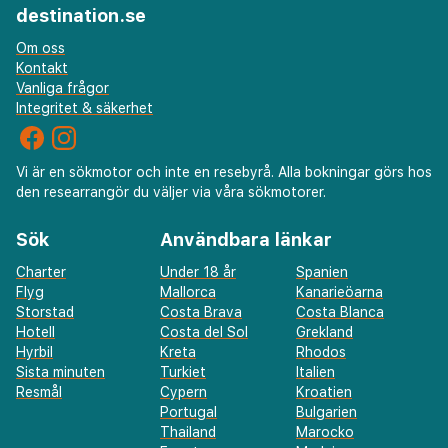
läge säkerställer året runt bekvämlighet både till
destination.se
stranden och stadens huvudattraktioner.
Om oss
Kontakt
Vanliga frågor
Integritet & säkerhet
Vi är en sökmotor och inte en resebyrå. Alla bokningar görs hos
den researrangör du väljer via våra sökmotorer.
Sök
Användbara länkar
Charter
Under 18 år
Spanien
Flyg
Mallorca
Kanarieöarna
Storstad
Costa Brava
Costa Blanca
Hotell
Costa del Sol
Grekland
Hyrbil
Kreta
Rhodos
Sista minuten
Turkiet
Italien
Resmål
Cypern
Kroatien
Portugal
Bulgarien
Thailand
Marocko