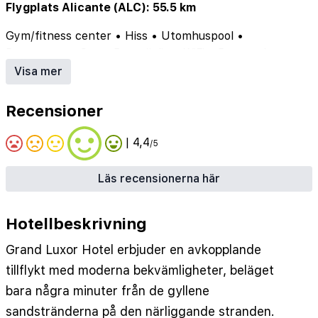
Flygplats Alicante (ALC): 55.5 km
Gym/fitness center
•
Hiss
•
Utomhuspool
•
Restaurang
•
Spa
•
Barnvänlig
•
WiFi
•
Barnpool
•
Parkering
•
Poolbar
Visa mer
Recensioner
| 4,4
/5
Läs recensionerna här
Hotellbeskrivning
Grand Luxor Hotel erbjuder en avkopplande
tillflykt med moderna bekvämligheter, beläget
bara några minuter från de gyllene
sandstränderna på den närliggande stranden.