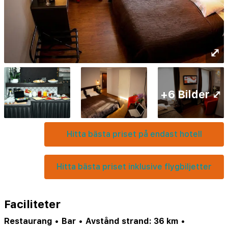
⤢
+6 Bilder ⤢
Hitta bästa priset på endast hotell
Hitta bästa priset inklusive flygbiljetter
Faciliteter
Restaurang
•
Bar
•
Avstånd strand: 36 km
•