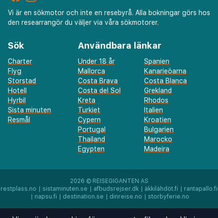
Vi är en sökmotor och inte en resebyrå. Alla bokningar görs hos
den researrangör du väljer via våra sökmotorer.
Sök
Användbara länkar
Charter
Under 18 år
Spanien
Flyg
Mallorca
Kanarieöarna
Storstad
Costa Brava
Costa Blanca
Hotell
Costa del Sol
Grekland
Hyrbil
Kreta
Rhodos
Sista minuten
Turkiet
Italien
Resmål
Cypern
Kroatien
Portugal
Bulgarien
Thailand
Marocko
Egypten
Madeira
2026 ©
REISEGIGANTEN AS
restplass.no
|
sistaminuten.se
|
afbudsrejser.dk
|
äkkilähdöt.fi
|
rantapallo.fi
|
napsu.fi
|
destination.se
|
dinreise.no
|
storbyferie.no