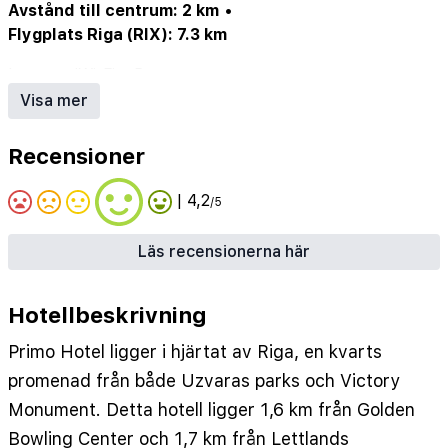
Avstånd till centrum: 2 km
•
Flygplats Riga (RIX): 7.3 km
Internet/Wi-Fi
•
Restaurang
•
Parkering/garage (ev. mot avgift)
•
Hotellbar
Visa mer
Recensioner
| 4,2
/5
Läs recensionerna här
Hotellbeskrivning
Primo Hotel ligger i hjärtat av Riga, en kvarts
promenad från både Uzvaras parks och Victory
Monument. Detta hotell ligger 1,6 km från Golden
Bowling Center och 1,7 km från Lettlands