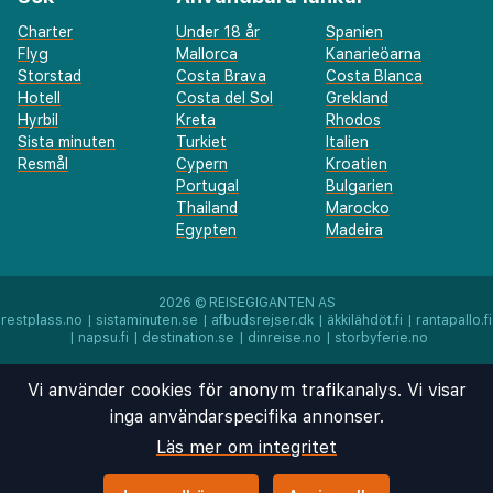
Charter
Under 18 år
Spanien
Flyg
Mallorca
Kanarieöarna
Storstad
Costa Brava
Costa Blanca
Hotell
Costa del Sol
Grekland
Hyrbil
Kreta
Rhodos
Sista minuten
Turkiet
Italien
Resmål
Cypern
Kroatien
Portugal
Bulgarien
Thailand
Marocko
Egypten
Madeira
2026 ©
REISEGIGANTEN AS
restplass.no
|
sistaminuten.se
|
afbudsrejser.dk
|
äkkilähdöt.fi
|
rantapallo.fi
|
napsu.fi
|
destination.se
|
dinreise.no
|
storbyferie.no
Vi använder cookies för anonym trafikanalys. Vi visar
inga användarspecifika annonser.
Läs mer om integritet