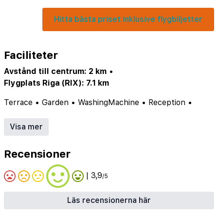
Hitta bästa priset inklusive flygbiljetter
Faciliteter
Avstånd till centrum: 2 km
•
Flygplats Riga (RIX): 7.1 km
Terrace
•
Garden
•
WashingMachine
•
Reception
•
MicrowaveOven
•
Wheelchair
•
LuggageStorage
•
NumberOfCafes
•
Visa mer
Ingentillgnglighetsanpassadtransfer
•
Klinkergolviallmnnautrymmen
•
Recensioner
Tillgngtillinternettrdls
| 3,9
/5
Läs recensionerna här