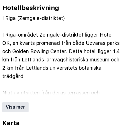
Hotellbeskrivning
I Riga (Zemgale-distriktet)
I Riga-området Zemgale-distriktet ligger Hotel
OK, en kvarts promenad från både Uzvaras parks
och Golden Bowling Center. Detta hotell ligger 1,4
km från Lettlands järnvägshistoriska museum och
2 km från Lettlands universitets botaniska
trädgård.
Njut av utsikten från deras terrassen och
trädgården, och dra nytta av deras gratis wi-fi.
Visa mer
Gäster har tillgång till bland annat reception
Karta
(öppen dygnet runt), bagageförvaring och