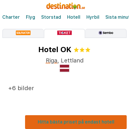
Charter
Flyg
Storstad
Hotell
Hyrbil
Sista minu
Hotel OK
Riga
,
Lettland
+6 bilder
Hitta bästa priset på endast hotell