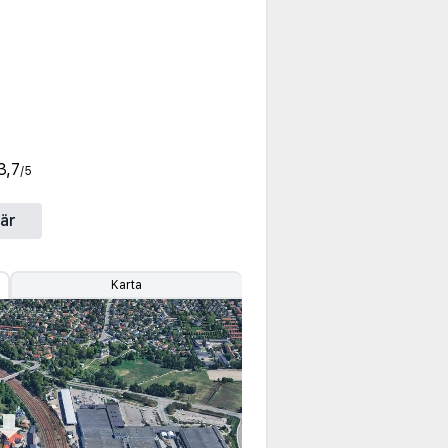
3,7
/5
är
Karta