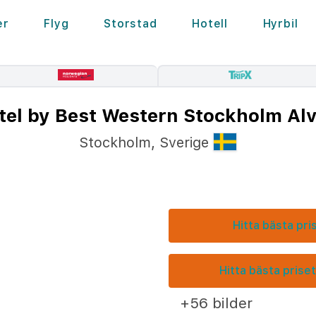
er
Flyg
Storstad
Hotell
Hyrbil
tel by Best Western Stockholm Alv
Stockholm
,
Sverige
Hitta bästa pri
Hitta bästa priset
+56 bilder