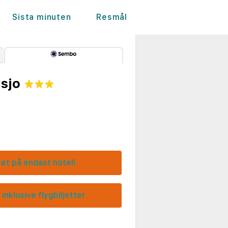
Sista minuten
Resmål
sjo
set på endast hotell
 inklusive flygbiljetter