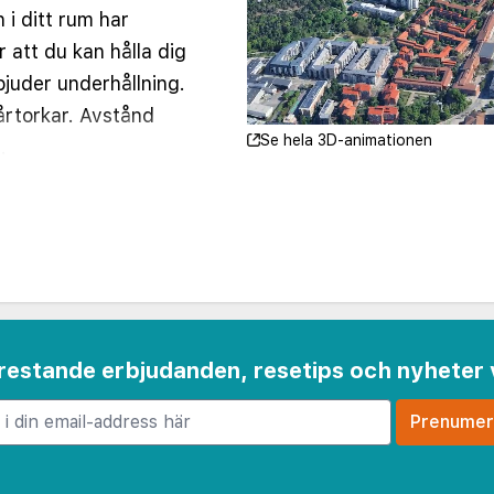
i ditt rum har
 att du kan hålla dig
bjuder underhållning.
rtorkar. Avstånd
Se hela 3D-animationen
.
 frestande erbjudanden, resetips och nyheter 
6 km