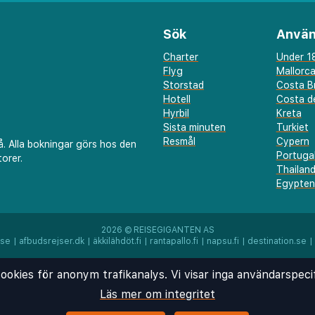
Sök
Använ
Charter
Under 18
Flyg
Mallorc
Storstad
Costa B
Hotell
Costa de
Hyrbil
Kreta
Sista minuten
Turkiet
Resmål
Cypern
å. Alla bokningar görs hos den
13,4 km
Portuga
orer.
 km
Thailan
Egypten
Skavsta) - 98,6 km
at gratis dagstidningar i
2026 ©
REISEGIGANTEN AS
t runt) och
.se
|
afbudsrejser.dk
|
äkkilähdöt.fi
|
rantapallo.fi
|
napsu.fi
|
destination.se
|
ft tillkommer) erbjuds på
tu, gratis wi-fi och
ookies för anonym trafikanalys. Vi visar inga användarspeci
el by Best Western
Läs mer om integritet
å The Living Room eller