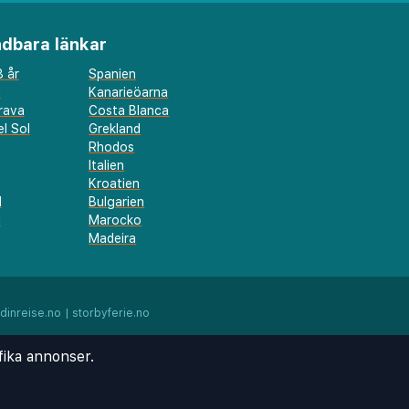
dbara länkar
 år
Spanien
a
Kanarieöarna
rava
Costa Blanca
l Sol
Grekland
Rhodos
Italien
Kroatien
l
Bulgarien
d
Marocko
Madeira
dinreise.no
|
storbyferie.no
fika annonser.