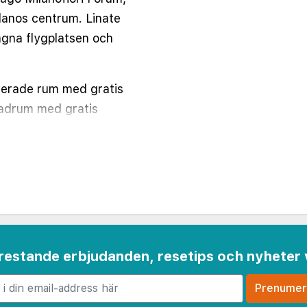
Milanos centrum. Linate
agna flygplatsen och
onerade rum med gratis
badrum med gratis
njuta av italiensk mat och
staurangen Quadrifoglio,
otellet har också en
mligheter inkluderar ett
ce, ett businesscenter
faciliteter för upp till
ng finns tillgänglig.
 frestande erbjudanden, resetips och nyheter 