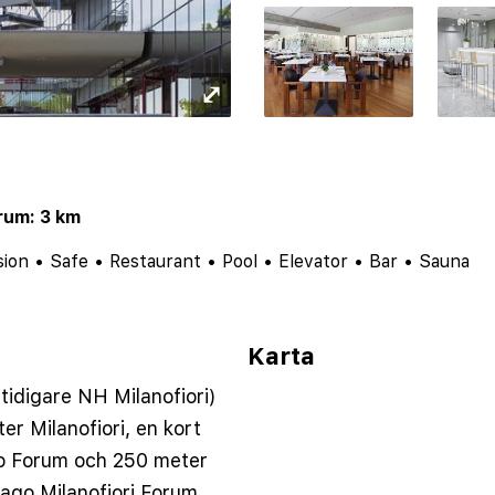
⤢
rum: 3 km
sion
•
Safe
•
Restaurant
•
Pool
•
Elevator
•
Bar
•
Sauna
Karta
idigare NH Milanofiori)
er Milanofiori, en kort
o Forum och 250 meter
ago Milanofiori Forum,