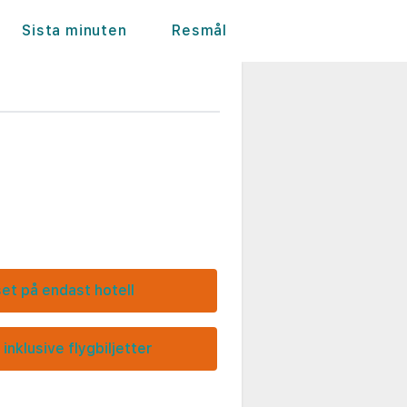
Sista minuten
Resmål
set på endast hotell
 inklusive flygbiljetter