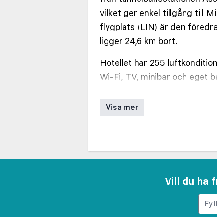
vilket ger enkel tillgång till 
flygplats (LIN) är den föredr
ligger 24,6 km bort.
Hotellet har 255 luftkonditi
Wi-Fi, TV, minibar och eget 
toalettartiklar. Gästerna kan 
rätter från Lombardiet på re
Visa mer
med frukostbuffé dagligen. H
bar/lounge. Ytterligare bekvä
fitnesscenter, conciergeservi
och 31 mötesrum med konferens
1 800 personer. Gratis parkeri
Vill du ha