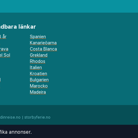
dbara länkar
 år
Spanien
a
Kanarieöarna
rava
Costa Blanca
l Sol
Grekland
Rhodos
Italien
Kroatien
l
Bulgarien
d
Marocko
Madeira
dinreise.no
|
storbyferie.no
fika annonser.