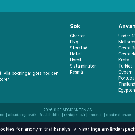
Sök
Använ
Charter
Under 18
Flyg
Mallorc
Storstad
Costa B
Hotell
Costa de
Hyrbil
Kreta
Sista minuten
Turkiet
Resmål
Cypern
å. Alla bokningar görs hos den
Portuga
orer.
Thailan
Egypten
2026 ©
REISEGIGANTEN AS
.se
|
afbudsrejser.dk
|
äkkilähdöt.fi
|
rantapallo.fi
|
napsu.fi
|
destination.se
|
ookies för anonym trafikanalys. Vi visar inga användarspeci