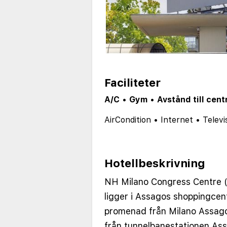
Faciliteter
A/C
•
Gym
•
Avstånd till cent
AirCondition
•
Internet
•
Televi
Hotellbeskrivning
NH Milano Congress Centre (t
ligger i Assagos shoppingcent
promenad från Milano Assag
från tunnelbanestationen Ass