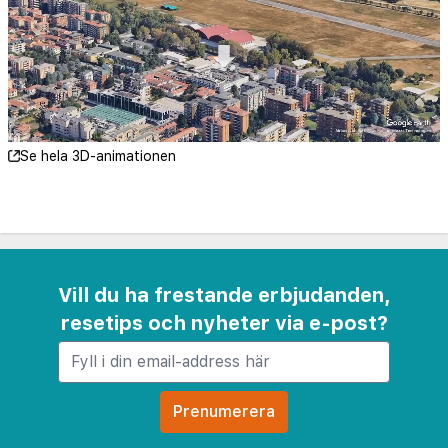
hotellet ett mysigt loungeområde och ett
välutrustat gym för att hjälpa dig att hålla dig
aktiv under ditt besök.
Neo Hotel erbjuder 24-timmars reception, säker
parkering och bekväma tvättmöjligheter för att
Se hela 3D-animationen
göra din vistelse så bekväm som möjligt. Oavsett
om du besöker för affärer eller nöje, är Neo Hotel
dedikerat till att erbjuda en minnesvärd och
bekymmersfri upplevelse för varje gäst.
Vill du ha frestande erbjudanden,
resetips och nyheter via e-post?