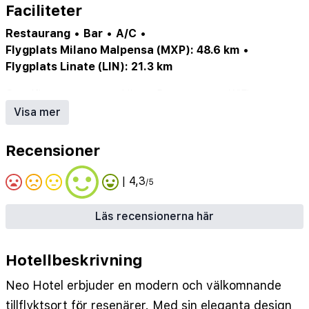
Faciliteter
Restaurang
•
Bar
•
A/C
•
Flygplats Milano Malpensa (MXP): 48.6 km
•
Flygplats Linate (LIN): 21.3 km
Gym/fitness center
•
Hiss
•
Restaurang
•
WiFi
•
Parkering
•
Luftkonditionering
•
Bar
Visa mer
Recensioner
| 4,3
/5
Läs recensionerna här
Hotellbeskrivning
Neo Hotel erbjuder en modern och välkomnande
tillflyktsort för resenärer. Med sin eleganta design