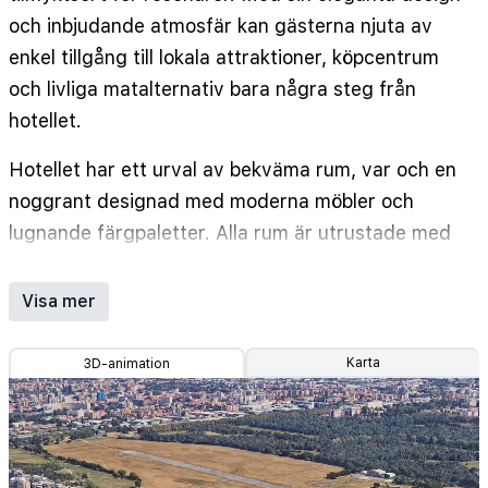
och inbjudande atmosfär kan gästerna njuta av
enkel tillgång till lokala attraktioner, köpcentrum
och livliga matalternativ bara några steg från
hotellet.
Hotellet har ett urval av bekväma rum, var och en
noggrant designad med moderna möbler och
lugnande färgpaletter. Alla rum är utrustade med
lyxigt sänglinne, luftkonditionering, gratis Wi-Fi,
platt-TV och rymliga arbetsytor för att säkerställa
Visa mer
en avkopplande och produktiv vistelse.
Karta
3D-animation
Gästerna kan börja sin dag med en utsökt frukost
på hotellets restaurang, som också serverar ett
urval av lokala och internationella rätter under
hela dagen. För dem som vill koppla av erbjuder