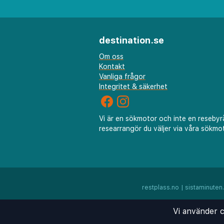
destination.se
Om oss
Kontakt
Vanliga frågor
Integritet & säkerhet
Vi är en sökmotor och inte en resebyr
researrangör du väljer via våra sökmot
restplass.no
|
sistaminuten
Vi använder c