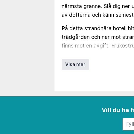
närmsta granne. Slå dig ner 
av dofterna och känn semeste
På detta strandnära hotell hit
trädgården och ner mot str
finns mot en avgift. Frukostrum.
enkelt gym. Wifi ingår i all
Visa mer
Vill du ha