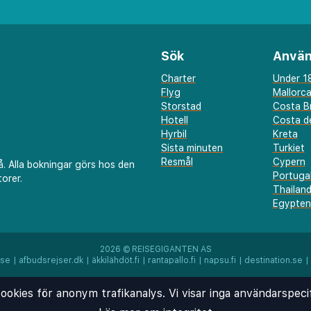
Sök
Använ
Charter
Under 18
Flyg
Mallorc
Storstad
Costa B
Hotell
Costa de
Hyrbil
Kreta
Sista minuten
Turkiet
Resmål
Cypern
å. Alla bokningar görs hos den
Portuga
orer.
Thailan
Egypten
2026 ©
REISEGIGANTEN AS
.se
|
afbudsrejser.dk
|
äkkilähdöt.fi
|
rantapallo.fi
|
napsu.fi
|
destination.se
|
ookies för anonym trafikanalys. Vi visar inga användarspeci