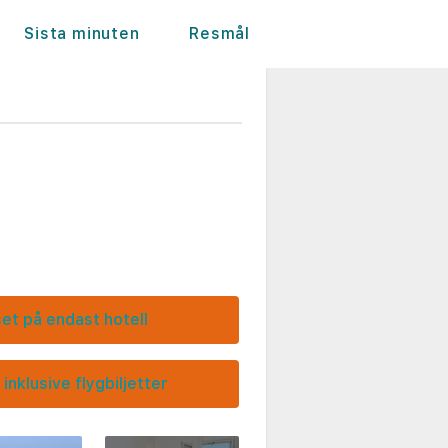
Sista minuten
Resmål
set på endast hotell
 inklusive flygbiljetter