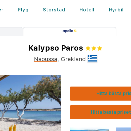
er
Flyg
Storstad
Hotell
Hyrbil
Kalypso Paros
Naoussa
,
Grekland
Hitta bästa pri
Hitta bästa priset