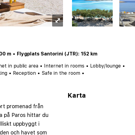
⤢
500 m
•
Flygplats Santorini (JTR): 152 km
net in public area
•
Internet in rooms
•
Lobby/lounge
•
ing
•
Reception
•
Safe in the room
•
Karta
ort promenad från
 på Paros hittar du
lliskt uppbyggt i
anden och havet som