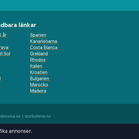
dbara länkar
 år
Spanien
a
Kanarieöarna
rava
Costa Blanca
l Sol
Grekland
Rhodos
Italien
Kroatien
l
Bulgarien
d
Marocko
Madeira
dinreise.no
|
storbyferie.no
fika annonser.