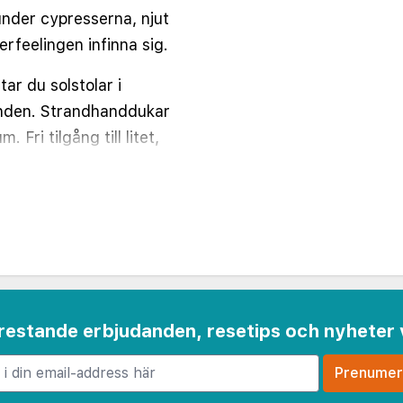
under cypresserna, njut
rfeelingen infinna sig.
tar du solstolar i
anden. Strandhanddukar
 Fri tilgång till litet,
männa utrymmen.
 frestande erbjudanden, resetips och nyheter 