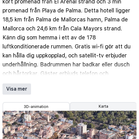
kort promenad från El Arenal strand och 3 min
promenad från Playa de Palma. Detta hotell ligger
18,5 km från Palma de Mallorcas hamn, Palma de
Mallorca och 24,6 km från Cala Mayors strand.
Känn dig som hemma i ett av de 178
luftkonditionerade rummen. Gratis wi-fi gör att du
kan hålla dig uppkopplad, och satellit-tv erbjuder
underhållning. Badrummen har badkar eller dusch
och hårtorkar. Gäster erbjuds telefon och
skrivbord, såväl som städning dagligen. Avstånd
Visa mer
avrundas till närmsta decimal.
El Arenal strand - 0,2 km
Karta
3D-animation
Playa de Palma - 0,3 km
El Arenals hamn - 0,7 km
Aqualand El Arenal - 1 km