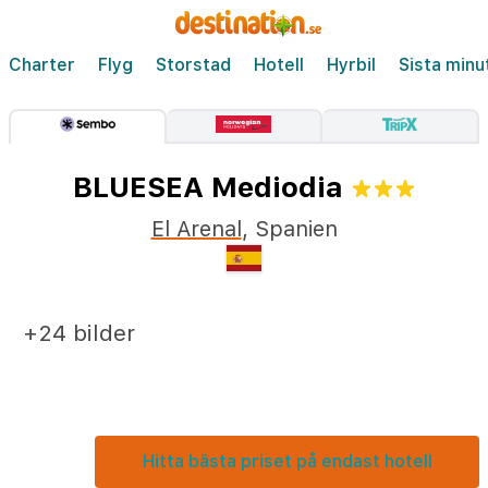
Charter
Flyg
Storstad
Hotell
Hyrbil
Sista minu
BLUESEA Mediodia
El Arenal
,
Spanien
+24 bilder
Hitta bästa priset på endast hotell