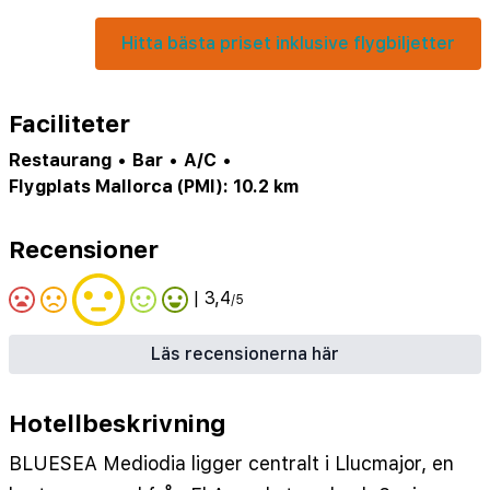
Hitta bästa priset inklusive flygbiljetter
Faciliteter
Restaurang
•
Bar
•
A/C
•
Flygplats Mallorca (PMI): 10.2 km
Recensioner
| 3,4
/5
Läs recensionerna här
Hotellbeskrivning
BLUESEA Mediodia ligger centralt i Llucmajor, en