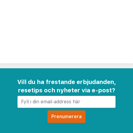
på systerhotellet Aroma Beach Hotel Bungalows,
cirka två kilometer bort.
Vill du ha frestande erbjudanden,
resetips och nyheter via e-post?