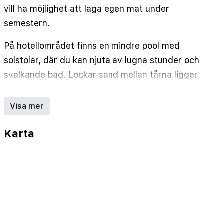
vill ha möjlighet att laga egen mat under
semestern.
På hotellområdet finns en mindre pool med
solstolar, där du kan njuta av lugna stunder och
svalkande bad. Lockar sand mellan tårna ligger
stranden inom promenadavstånd från hotellet. I
anslutning till poolområdet ligger även hotellets
Visa mer
bar som serverar både kalla och varma drycker.
Karta
Från Aroma Villa har du nära till Agios Vassilis-
stranden och inte långt till populära sevärdheter
som Arkeologiska museet och amfiteatern. Vill du
se mer av Thassos kan du boka en utflykt eller
hyra bil via Ving. Som gäst på Aroma Villa har du
även tillgång till ett begränsat utbud av faciliteter