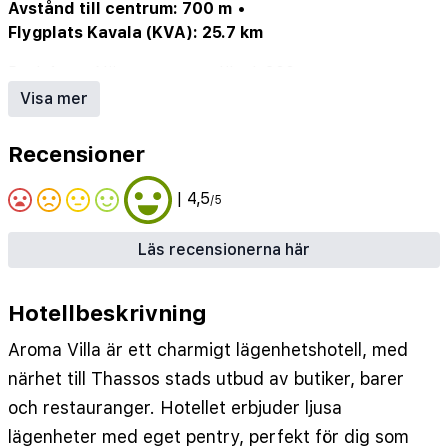
Avstånd till centrum: 700 m
•
Flygplats Kavala (KVA): 25.7 km
Pool: 1 st
•
Närmaste strand/bad: 300 m
•
Närmaste centrum: 700 m
•
Bar: 1 st
•
Visa mer
Städdagar/vecka: 6
Recensioner
| 4,5
/5
Läs recensionerna här
Hotellbeskrivning
Aroma Villa är ett charmigt lägenhetshotell, med
närhet till Thassos stads utbud av butiker, barer
och restauranger. Hotellet erbjuder ljusa
lägenheter med eget pentry, perfekt för dig som