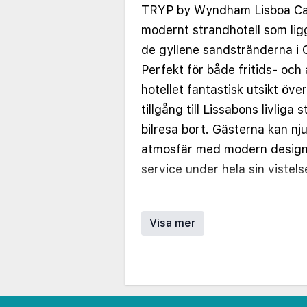
TRYP by Wyndham Lisboa Cap
modernt strandhotell som lig
de gyllene sandstränderna i 
Perfekt för både fritids- och
hotellet fantastisk utsikt öve
tillgång till Lissabons livliga
bilresa bort. Gästerna kan n
atmosfär med modern desig
service under hela sin vistels
Hotellet har en mängd bekvä
och en designad med din komf
Visa mer
boenden inkluderar luftkonditi
platt-TV och privata balkon
havsutsikt. Rymliga familjeru
alternativ finns också, vilket 