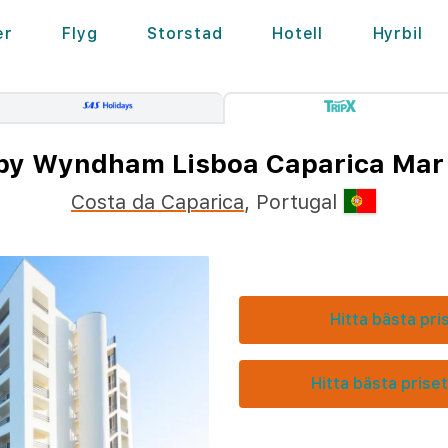
er
Flyg
Storstad
Hotell
Hyrbil
by Wyndham Lisboa Caparica Mar
Costa da Caparica
,
Portugal
Hitta bästa pri
Hitta bästa priset