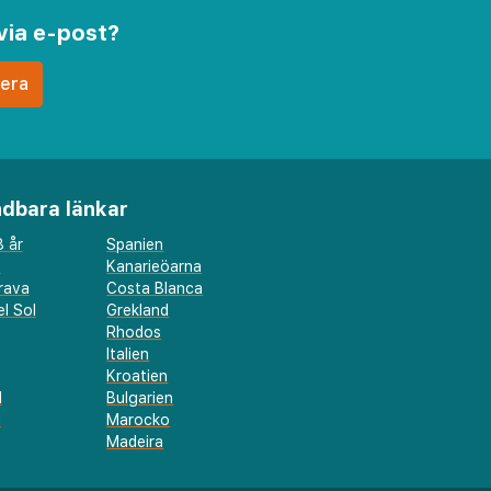
via e-post?
dbara länkar
 år
Spanien
a
Kanarieöarna
rava
Costa Blanca
l Sol
Grekland
Rhodos
Italien
Kroatien
l
Bulgarien
d
Marocko
Madeira