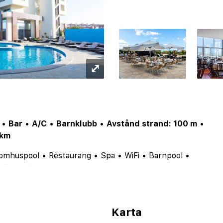
⤢
•
Bar
•
A/C
•
Barnklubb
•
Avstånd strand: 100 m
•
 km
omhuspool
•
Restaurang
•
Spa
•
WiFi
•
Barnpool
•
•
Bar
•
Poolbar
Karta