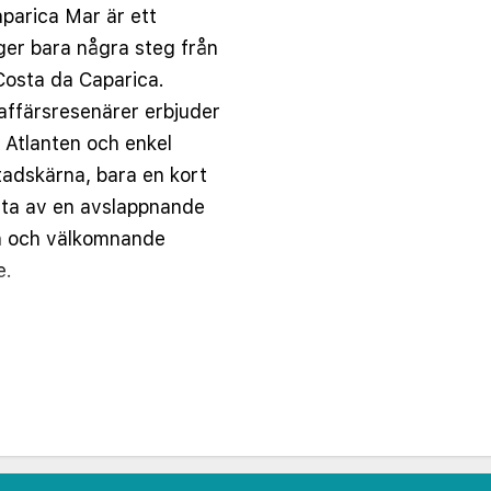
arica Mar är ett
ger bara några steg från
Costa da Caparica.
 affärsresenärer erbjuder
r Atlanten och enkel
 stadskärna, bara en kort
juta av en avslappnande
n och välkomnande
e.
ma rum och sviter, var
ort i åtanke. Alla
onering, gratis Wi-Fi,
ger, många med hisnande
m och tillgängliga
säkerställer en trevlig