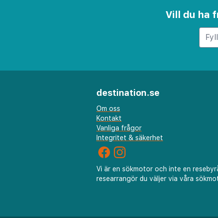
vistelse för varje gäst.
Vill du ha
Börja din dag med en läcker 
serveras i den ljusa matsalen,
utomhuspoolen med en uppfri
poolbaren. Hotellets restaura
lokala och internationella r
destination.se
mötesfaciliteterna tillgodose
Om oss
produktivitet.
Kontakt
Vanliga frågor
TRYP by Wyndham Lisboa Capa
Integritet & säkerhet
beläget för att utforska reg
skönhet, från de närliggande 
Vi är en sökmotor och inte en resebyr
natursköna stigarna i Arrábi
researrangör du väljer via våra sökmot
bekväma transportförbindelse
ett utbud av bekvämligheter ä