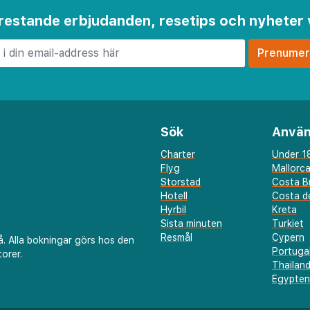
 frestande erbjudanden, resetips och nyheter 
frukostbuffé som
 eller koppla av vid
skande drink från
ng erbjuder ett urval av
ätter, medan gymmet och
Sök
Använ
r både avkoppling och
Charter
Under 18
Flyg
Mallorc
Storstad
Costa B
rica Mar är idealiskt
Hotell
Costa de
Hyrbil
Kreta
ionens natursköna
Sista minuten
Turkiet
stränderna till de
Resmål
Cypern
å. Alla bokningar görs hos den
Portuga
da Natural Park. Med
orer.
Thailan
r, vänlig personal och
Egypten
r detta hotell ett