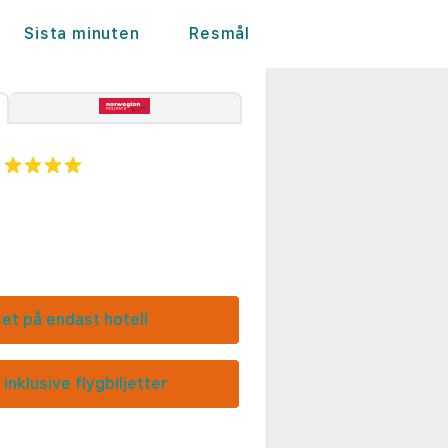
Sista minuten
Resmål
set på endast hotell
 inklusive flygbiljetter