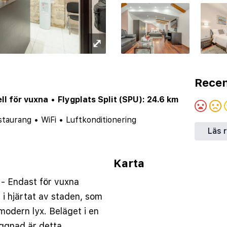
⤢
Recen
ll för vuxna
•
Flygplats Split (SPU): 24.6 km
staurang
•
WiFi
•
Luftkonditionering
Läs 
Karta
 - Endast för vuxna
t i hjärtat av staden, som
modern lyx. Beläget i en
yggnad är detta