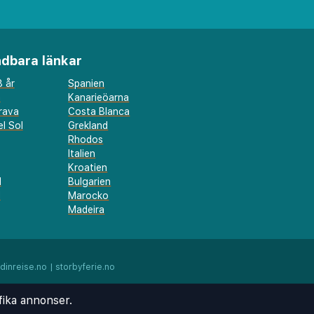
dbara länkar
 år
Spanien
a
Kanarieöarna
rava
Costa Blanca
l Sol
Grekland
Rhodos
Italien
Kroatien
l
Bulgarien
d
Marocko
Madeira
dinreise.no
|
storbyferie.no
fika annonser.