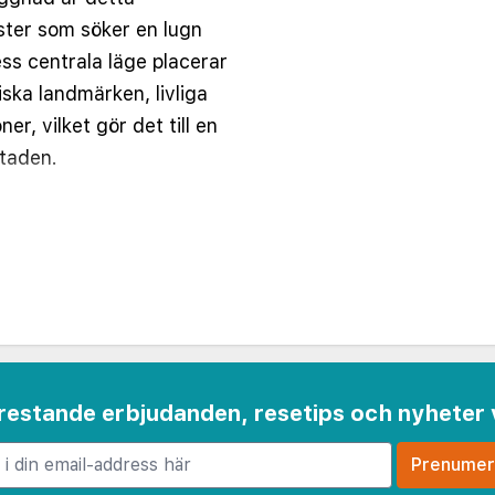
ster som söker en lugn
ss centrala läge placerar
iska landmärken, livliga
ner, vilket gör det till en
staden.
eritage Hotel är noggrant
komfort och elegans.
er, moderna möbler och
et med naturligt ljus.
gratis Wi-Fi, platt-TV
ium toalettartiklar
istelse för varje gäst.
 frestande erbjudanden, resetips och nyheter 
ed en läcker frukost som
n, eller koppla av på