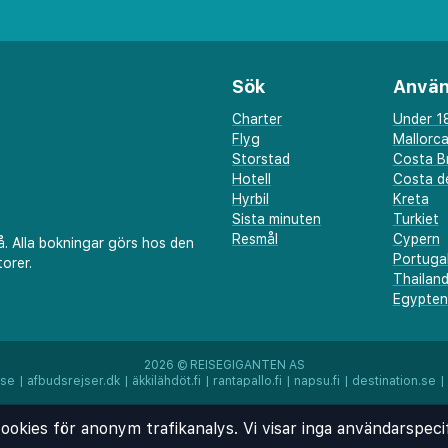
 Hotellets
lltid tillgänglig för att
ner, bokningar eller
Sök
Använ
vilket säkerställer en
Charter
Under 18
else under din vistelse.
Flyg
Mallorc
Storstad
Costa B
erar Palace Suites
Hotell
Costa de
Hyrbil
Kreta
im miljö, perfekt för par
Sista minuten
Turkiet
 en lugn tillflykt.
Resmål
Cypern
å. Alla bokningar görs hos den
Portuga
färer eller nöje kommer
orer.
Thailan
 av historisk elegans och
Egypten
r detta unika hotell.
2026 ©
REISEGIGANTEN AS
.se
|
afbudsrejser.dk
|
äkkilähdöt.fi
|
rantapallo.fi
|
napsu.fi
|
destination.se
|
ookies för anonym trafikanalys. Vi visar inga användarspeci