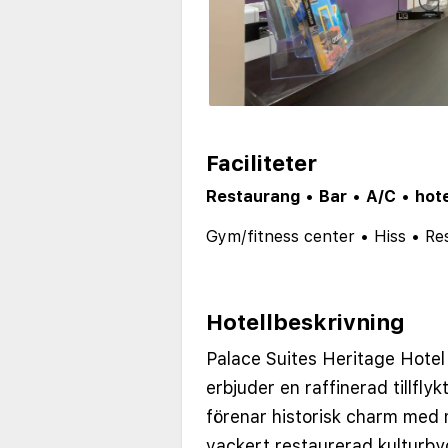
Faciliteter
Restaurang
•
Bar
•
A/C
•
hote
Gym/fitness center
•
Hiss
•
Re
Hotellbeskrivning
Palace Suites Heritage Hotel
erbjuder en raffinerad tillflyk
förenar historisk charm med 
vackert restaurerad kulturb