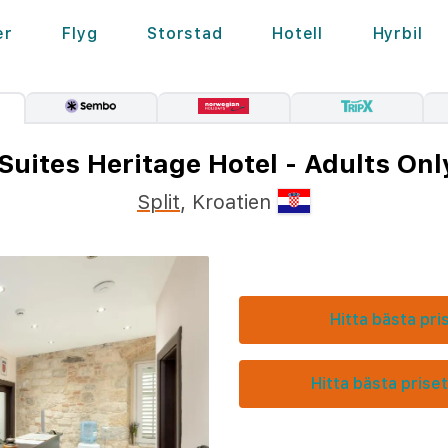
er
Flyg
Storstad
Hotell
Hyrbil
Suites Heritage Hotel - Adults Onl
Split
,
Kroatien
Hitta bästa pri
Hitta bästa priset