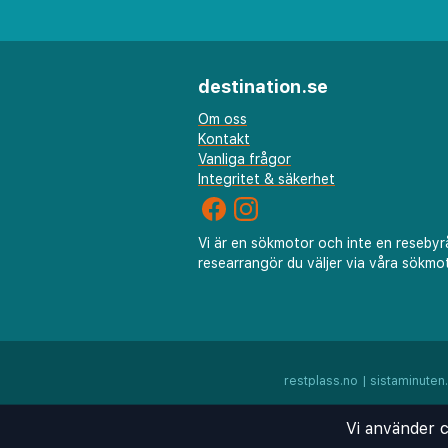
kvällen i den mysiga loungen.
uppmärksamma personal finns a
hjälpa till med rekommendatio
destination.se
arrangemang av lokala turer, 
Om oss
smidig och minnesvärd upplev
Kontakt
Vanliga frågor
Som enbart för vuxna garant
Integritet & säkerhet
Heritage Hotel en lugn och int
eller ensamresenärer som söker
Vi är en sökmotor och inte en resebyr
Oavsett om du besöker för af
researrangör du väljer via våra sökmot
du att uppskatta blandningen
modern komfort som definiera
restplass.no
|
sistaminuten
Vi använder c