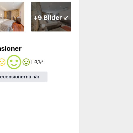
+9 Bilder ⤢
sioner
| 4,1
/5
recensionerna här