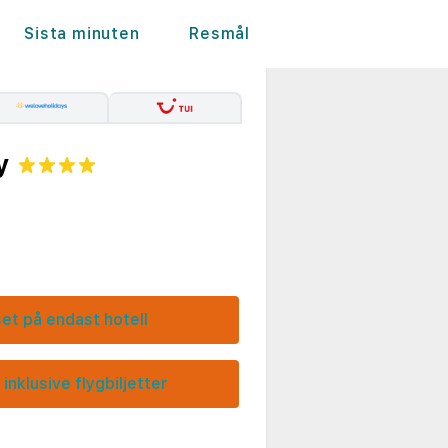
Sista minuten
Resmål
y
set på endast hotell
 inklusive flygbiljetter