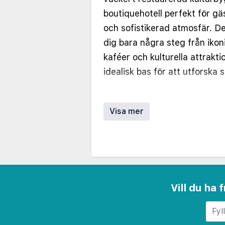
boutiquehotell perfekt för gä
och sofistikerad atmosfär. De
dig bara några steg från ikon
kaféer och kulturella attraktio
idealisk bas för att utforska 
Varje svit på Palace Suites H
utformad för att ge maximal 
Visa mer
Rummen har lyxiga sängkläd
stora fönster som fyller rumm
Moderna bekvämligheter som 
och rymliga badrum med prem
säkerställer en avkopplande v
Vill du ha
Gästerna kan börja sin dag m
serveras i den stiliga matsale