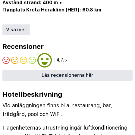
Avstånd strand: 400 m
•
Flygplats Kreta Heraklion (HER): 60.8 km
Internet/Wi-Fi
•
Restaurang
•
Hotellbar
Visa mer
Recensioner
| 4,7
/5
Läs recensionerna här
Hotellbeskrivning
Vid anläggningen finns bl.a. restaurang, bar,
trädgård, pool och WiFi.
I lägenheternas utrustning ingår luftkonditionering