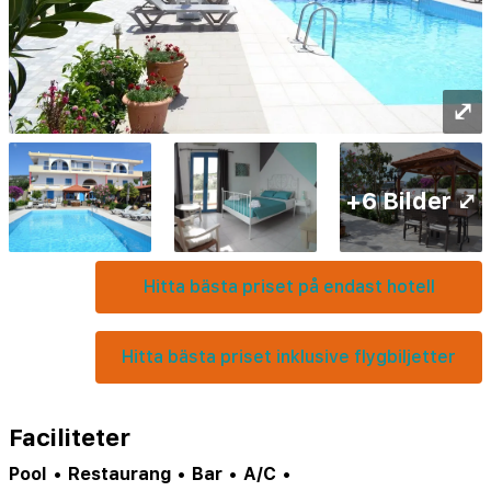
⤢
+6 Bilder ⤢
Hitta bästa priset på endast hotell
Hitta bästa priset inklusive flygbiljetter
Faciliteter
Pool
•
Restaurang
•
Bar
•
A/C
•