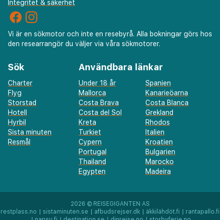
Integritet & säkerhet
Vi är en sökmotor och inte en resebyrå. Alla bokningar görs hos
den researrangör du väljer via våra sökmotorer.
Sök
Användbara länkar
Charter
Under 18 år
Spanien
Flyg
Mallorca
Kanarieöarna
Storstad
Costa Brava
Costa Blanca
Hotell
Costa del Sol
Grekland
Hyrbil
Kreta
Rhodos
Sista minuten
Turkiet
Italien
Resmål
Cypern
Kroatien
Portugal
Bulgarien
Thailand
Marocko
Egypten
Madeira
2026 ©
REISEGIGANTEN AS
restplass.no
|
sistaminuten.se
|
afbudsrejser.dk
|
äkkilähdöt.fi
|
rantapallo.fi
|
napsu.fi
|
destination.se
|
dinreise.no
|
storbyferie.no