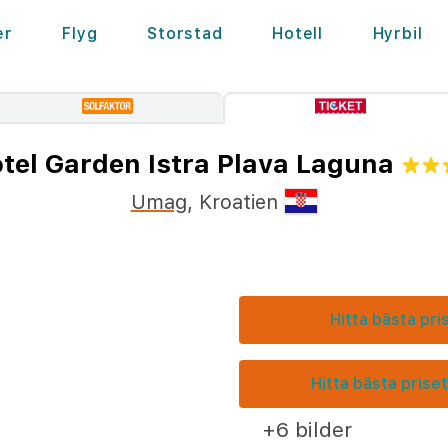
er
Flyg
Storstad
Hotell
Hyrbil
tel Garden Istra Plava Laguna
Umag
,
Kroatien
Hitta bästa pri
Hitta bästa priset
+6 bilder