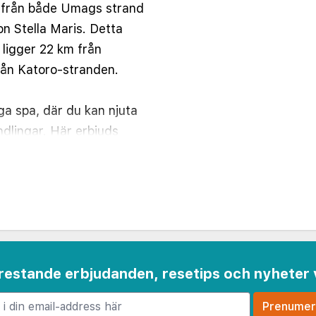
rd från både Umags strand
n Stella Maris. Detta
l ligger 22 km från
rån Katoro-stranden.
ga spa, där du kan njuta
dlingar. Här erbjuds
pool och
ll har även gratis wi-fi,
ng på boendet.
annat
tion (öppen dygnet runt)
 frestande erbjudanden, resetips och nyheter 
kering (avgift tillkommer)