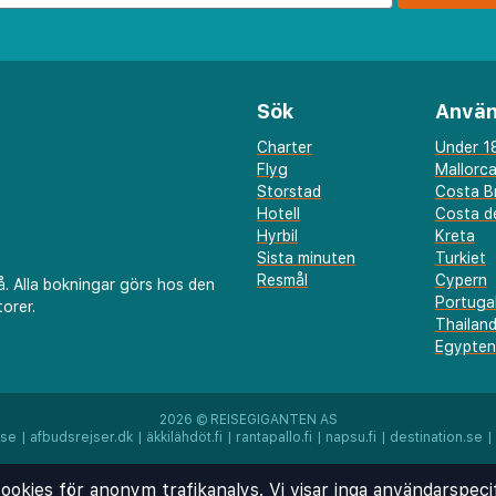
a decimal.
Sök
Använ
lla Maris - 1,8 km
,8 km
Charter
Under 18
Flyg
Mallorc
Storstad
Costa B
Hotell
Costa de
Hyrbil
Kreta
Sista minuten
Turkiet
m
Resmål
Cypern
å. Alla bokningar görs hos den
Portuga
orer.
Thailan
Egypten
2026 ©
REISEGIGANTEN AS
.se
|
afbudsrejser.dk
|
äkkilähdöt.fi
|
rantapallo.fi
|
napsu.fi
|
destination.se
|
 km
ookies för anonym trafikanalys. Vi visar inga användarspeci