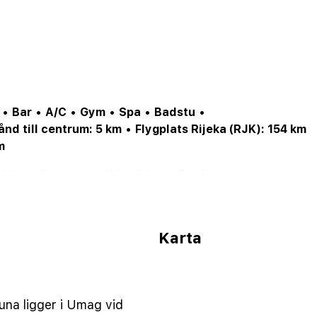
•
Bar
•
A/C
•
Gym
•
Spa
•
Badstu
•
ånd till centrum: 5 km
•
Flygplats Rijeka (RJK): 154 km
m
hine
•
Reception
•
Wheelchair
•
DryCleaning
•
ChildCare
•
NumberOfBars
•
NumberOfIndoorPools
•
brellas
•
Cykeluthyrninginrheten
•
Lekplatspomrdet
•
rk
•
Shoppingpplats
•
Tennis
•
Karta
ymmenhghastighet
•
Vattenrutschkana
una ligger i Umag vid