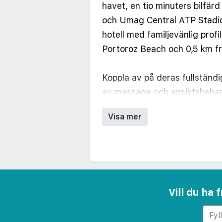
havet, en tio minuters bilfä
och Umag Central ATP Stadio
hotell med familjevänlig profi
Portoroz Beach och 0,5 km f
Koppla av på deras fullständi
av massage och ansiktsbehan
gratis äventyrsbad, inomhus
Visa mer
utomhustennisbana. Detta hote
conciergetjänster och shoppi
Gäster har tillgång till bland 
kemtvätt/tvättjänster, recep
Vill du ha
och flerspråkig personal. Par
erbjuds på plats.