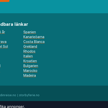
dbara länkar
 år
Spanien
a
Kanarieöarna
rava
Costa Blanca
l Sol
Grekland
Rhodos
Italien
Kroatien
l
Bulgarien
d
Marocko
Madeira
dinreise.no
|
storbyferie.no
fika annonser.