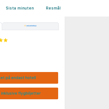
Sista minuten
Resmål
set på endast hotell
 inklusive flygbiljetter