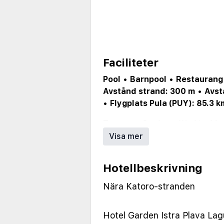
Faciliteter
Pool
•
Barnpool
•
Restaurang
Avstånd strand: 300 m
•
Avst
•
Flygplats Pula (PUY): 85.3 k
Terrace
•
Garden
•
WashingMac
MultilingualStaff
•
Concierge
•
Visa mer
NumberOfRestaurants
•
PoolUm
Parkeringtillggsavgift
•
WaterPa
Hotellbeskrivning
Tillgngtillinternetiallmnnautr
Nära Katoro-stranden
Hotel Garden Istra Plava Lag