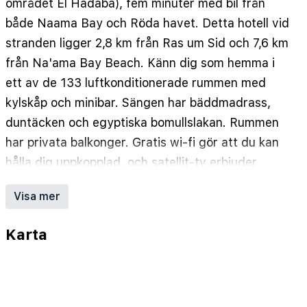
området El Hadaba), fem minuter med bil från
både Naama Bay och Röda havet. Detta hotell vid
stranden ligger 2,8 km från Ras um Sid och 7,6 km
från Na'ama Bay Beach. Känn dig som hemma i
ett av de 133 luftkonditionerade rummen med
kylskåp och minibar. Sängen har bäddmadrass,
duntäcken och egyptiska bomullslakan. Rummen
har privata balkonger. Gratis wi-fi gör att du kan
hålla dig uppkopplad, och satellit-tv erbjuder
underhållning. Badrum med badkar eller dusch,
Visa mer
regndusch och gratis toalettartiklar. Avstånd
avrundas till närmsta decimal.
Karta
Il Mercato köpcentrum - 1,1 km
Röda havet - 1,2 km
Ras Mohammed (nationalpark) - 2,1 km