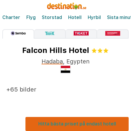
Charter
Flyg
Storstad
Hotell
Hyrbil
Sista minu
Falcon Hills Hotel
Hadaba
,
Egypten
+65 bilder
Hitta bästa priset på endast hotell