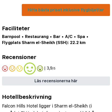
Hitta bästa priset inklusive flygbiljetter
Faciliteter
Barnpool
•
Restaurang
•
Bar
•
A/C
•
Spa
•
Flygplats Sharm el-Sheikh (SSH): 22.2 km
Recensioner
| 3,9
/5
Läs recensionerna här
Hotellbeskrivning
Falcon Hills Hotel ligger i Sharm el-Sheikh (i