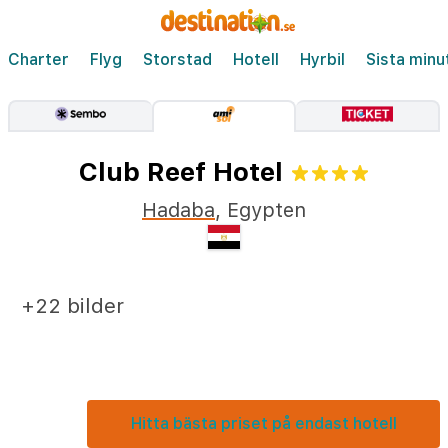
Charter
Flyg
Storstad
Hotell
Hyrbil
Sista minu
Club Reef Hotel
Hadaba
,
Egypten
+22 bilder
Hitta bästa priset på endast hotell