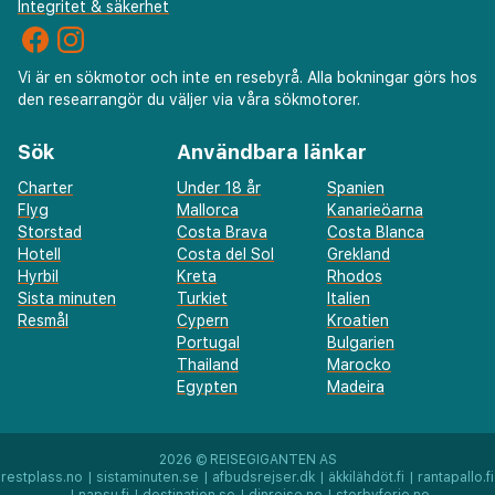
Integritet & säkerhet
Vi är en sökmotor och inte en resebyrå. Alla bokningar görs hos
den researrangör du väljer via våra sökmotorer.
Sök
Användbara länkar
Charter
Under 18 år
Spanien
Flyg
Mallorca
Kanarieöarna
Storstad
Costa Brava
Costa Blanca
Hotell
Costa del Sol
Grekland
Hyrbil
Kreta
Rhodos
Sista minuten
Turkiet
Italien
Resmål
Cypern
Kroatien
Portugal
Bulgarien
Thailand
Marocko
Egypten
Madeira
2026 ©
REISEGIGANTEN AS
restplass.no
|
sistaminuten.se
|
afbudsrejser.dk
|
äkkilähdöt.fi
|
rantapallo.fi