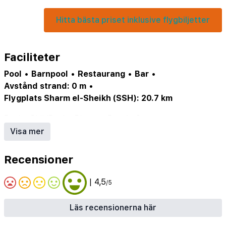
Hitta bästa priset inklusive flygbiljetter
Faciliteter
Pool
•
Barnpool
•
Restaurang
•
Bar
•
Avstånd strand: 0 m
•
Flygplats Sharm el-Sheikh (SSH): 20.7 km
Pool
•
ChildPool
•
DistanceBeach: 0 meters
•
DistanceCenter: 0 meters
Visa mer
Recensioner
| 4,5
/5
Läs recensionerna här