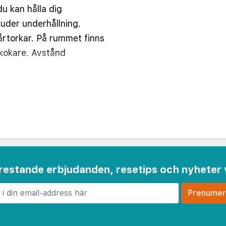
du kan hålla dig
juder underhållning.
rtorkar. På rummet finns
nkokare. Avstånd
.
r - 0,8 km
,8 km
 frestande erbjudanden, resetips och nyheter 
m
1,3 km