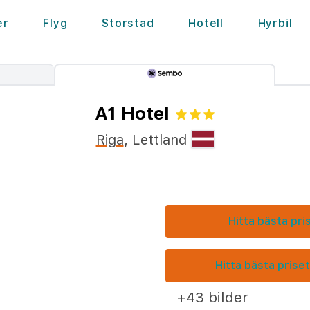
er
Flyg
Storstad
Hotell
Hyrbil
A1 Hotel
Riga
,
Lettland
Hitta bästa pri
Hitta bästa priset
+43 bilder