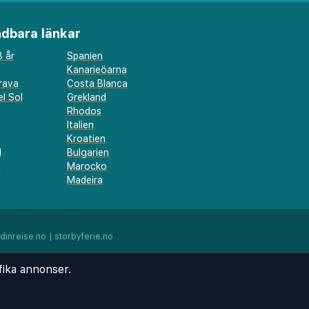
dbara länkar
 år
Spanien
a
Kanarieöarna
rava
Costa Blanca
l Sol
Grekland
Rhodos
Italien
Kroatien
l
Bulgarien
d
Marocko
Madeira
dinreise.no
|
storbyferie.no
fika annonser.