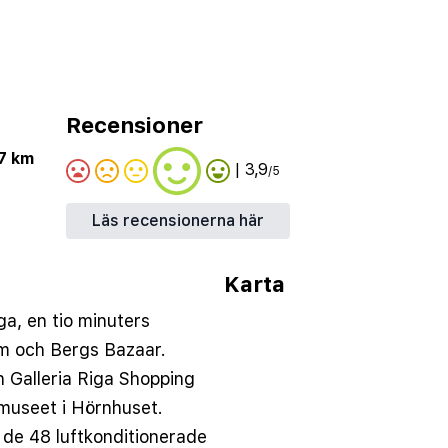
Recensioner
.7 km
| 3,9
/5
Läs recensionerna här
Karta
iga, en tio minuters
m och Bergs Bazaar.
ån Galleria Riga Shopping
museet i Hörnhuset.
de 48 luftkonditionerade