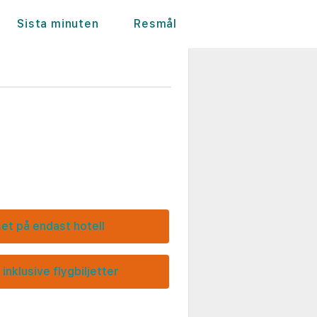
Sista minuten
Resmål
set på endast hotell
 inklusive flygbiljetter