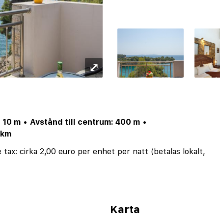
⤢
 10 m
•
Avstånd till centrum: 400 m
•
 km
tax: cirka 2,00 euro per enhet per natt (betalas lokalt,
web_meta: reception (öppen från 09:00 till 22:00)
•
web_meta: inget värdeskåp
•
Sunweb_meta: lobby
•
assat för funktionsvarierade
•
Karta
allmänna utrymmen (kostnadsfritt), på rummet