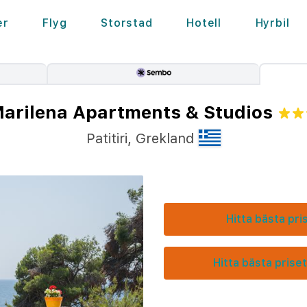
er
Flyg
Storstad
Hotell
Hyrbil
arilena Apartments & Studios
Patitiri
,
Grekland
Hitta bästa pri
Hitta bästa priset