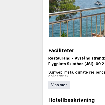
Faciliteter
Restaurang
•
Avstånd strand:
Flygplats Skiathos (JSI): 60.2
Sunweb_meta: climate resilience 
obligatorisk)
•
Sunweb_meta: spjälsäng
•
Sun
Visa mer
Sunweb_meta: ingen hiss
•
Sun
Sunweb_meta: roomservice
•
Sunweb_meta: boendet är ej anp
Hotellbeskrivning
Sunweb_meta: wi-fi internet i 