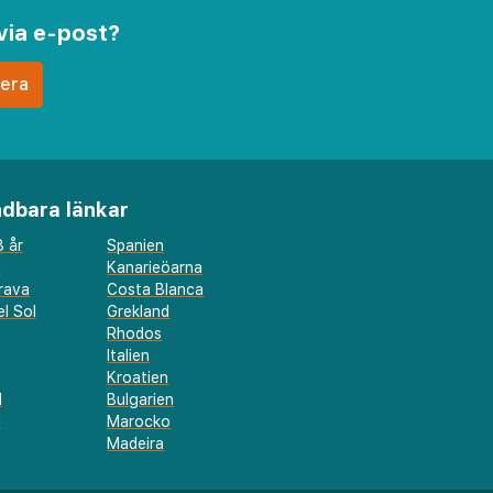
via e-post?
dbara länkar
 år
Spanien
a
Kanarieöarna
rava
Costa Blanca
l Sol
Grekland
Rhodos
Italien
Kroatien
l
Bulgarien
d
Marocko
Madeira