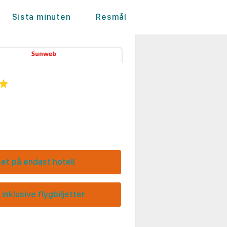
Sista minuten
Resmål
set på endast hotell
 inklusive flygbiljetter