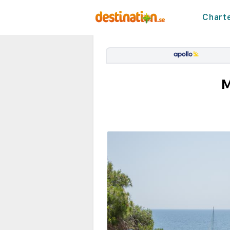
Chart
M