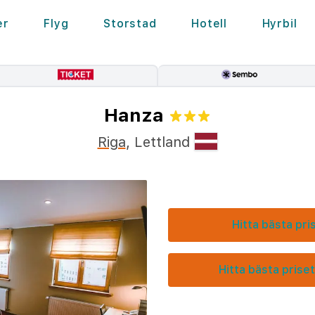
er
Flyg
Storstad
Hotell
Hyrbil
Hanza
Riga
,
Lettland
Hitta bästa pri
Hitta bästa priset