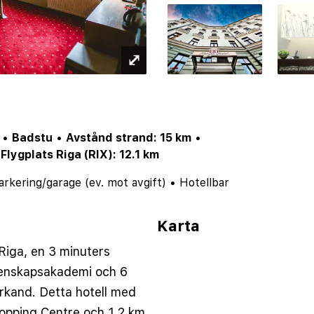
⤢
•
Badstu
•
Avstånd strand: 15 km
•
•
Flygplats Riga (RIX): 12.1 km
arkering/garage (ev. mot avgift)
•
Hotellbar
Karta
 Riga, en 3 minuters
tenskapsakademi och 6
rkand. Detta hotell med
hopping Centre och 1,2 km