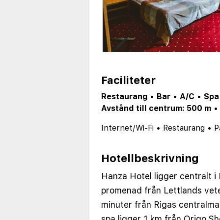
Faciliteter
Restaurang
•
Bar
•
A/C
•
Spa
Avstånd till centrum: 500 m
Internet/Wi-Fi
•
Restaurang
•
P
Hotellbeskrivning
Hanza Hotel ligger centralt i
promenad från Lettlands ve
minuter från Rigas centralma
spa ligger 1 km från Origo S