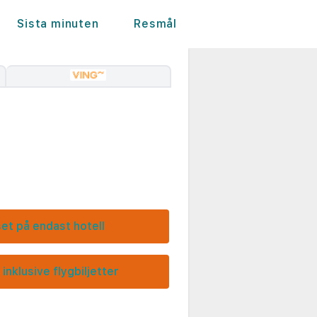
Sista minuten
Resmål
set på endast hotell
 inklusive flygbiljetter