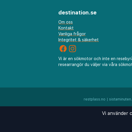
destination.se
Om oss
Kontakt
Vanliga frågor
Integritet & säkerhet
Vi är en sökmotor och inte en resebyr
researrangör du väljer via våra sökmot
restplass.no
|
sistaminuten
Vi använder c