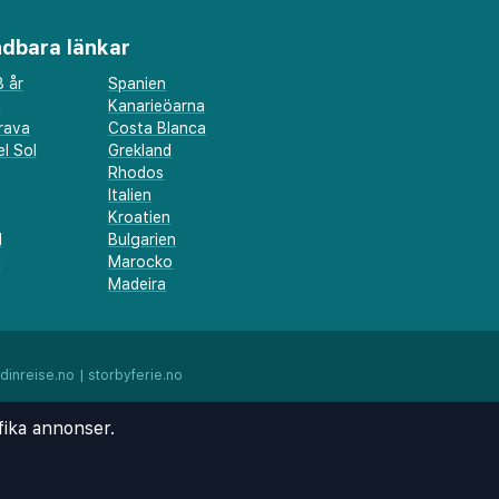
dbara länkar
 år
Spanien
a
Kanarieöarna
rava
Costa Blanca
l Sol
Grekland
Rhodos
Italien
Kroatien
l
Bulgarien
d
Marocko
Madeira
dinreise.no
|
storbyferie.no
fika annonser.