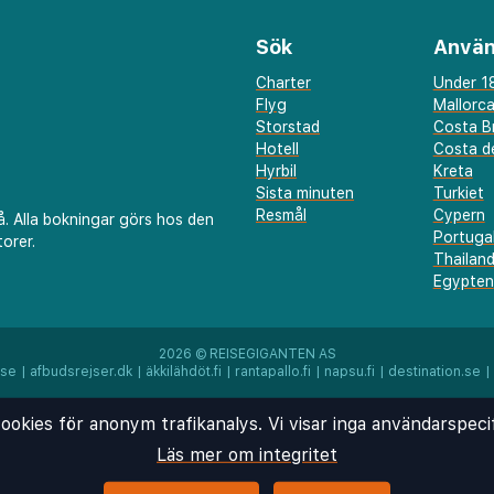
Sök
Använ
Charter
Under 18
Flyg
Mallorc
Storstad
Costa B
Hotell
Costa de
Hyrbil
Kreta
Sista minuten
Turkiet
Resmål
Cypern
å. Alla bokningar görs hos den
Portuga
orer.
Thailan
Egypten
2026 ©
REISEGIGANTEN AS
.se
|
afbudsrejser.dk
|
äkkilähdöt.fi
|
rantapallo.fi
|
napsu.fi
|
destination.se
|
ookies för anonym trafikanalys. Vi visar inga användarspeci
Läs mer om integritet