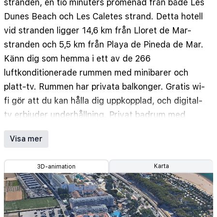
stranden, en tio minuters promenad från både Les
Dunes Beach och Les Caletes strand. Detta hotell
vid stranden ligger 14,6 km från Lloret de Mar-
stranden och 5,5 km från Playa de Pineda de Mar.
Känn dig som hemma i ett av de 266
luftkonditionerade rummen med minibarer och
platt-tv. Rummen har privata balkonger. Gratis wi-
fi gör att du kan hålla dig uppkopplad, och digital-
tv erbjuder underhållning. Privat badrum med
dusch, gratis toalettartiklar och bidéer. Avstånd
Visa mer
avrundas till närmsta decimal.
Les Dunes Beach - 0,4 km
Karta
3D-animation
Les Caletes strand - 0,6 km
Santa Susannas strand - 1,1 km
Karts - 1,4 km