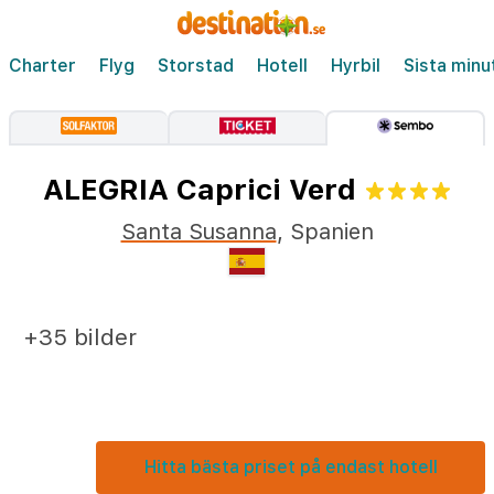
Charter
Flyg
Storstad
Hotell
Hyrbil
Sista minu
ALEGRIA Caprici Verd
Santa Susanna
,
Spanien
+35 bilder
Hitta bästa priset på endast hotell