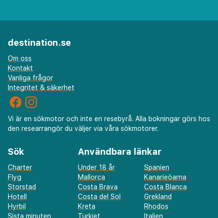
Verd är Barcelona El Prat Airport (BCN).
Gäster har tillgång till bland annat
destination.se
kemtvätt/tvättjänster, reception (öppen dygnet runt)
och bagageförvaring. Parkering (avgift tillkommer)
Om oss
erbjuds på plats. Du får tillgång till bubbelpool, bastu
Kontakt
Vanliga frågor
och säsongsöppen utomhuspool. Detta hotell har även
Integritet & säkerhet
gratis wi-fi, conciergetjänster och en spelhall.
ALEGRIA Caprici Verd har en restaurang där gästerna
kan avnjuta en utsökt måltid. Man kan även köpa nåt
Vi är en sökmotor och inte en resebyrå. Alla bokningar görs hos
på deras snackbar/deli. Koppla av med din favoritdrink i
den researrangör du väljer via våra sökmotorer.
deras bar eller bar vid poolen. Frukostbuffé serveras
dagligen mot en avgift från 08.00 till 10.30.
Sök
Användbara länkar
Du kommer att ombes att betala följande avgifter
Charter
Under 18 år
Spanien
på boendet – avgifterna kan inkludera tillämpliga
Flyg
Mallorca
Kanarieöarna
Storstad
Costa Brava
Costa Blanca
skatter:
Hotell
Costa del Sol
Grekland
Hyrbil
Kreta
Rhodos
Stadsskatt: 1.98 EUR per person per natt i upp till 7
Sista minuten
Turkiet
Italien