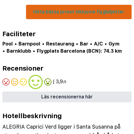
Hitta bästa priset inklusive flygbiljetter
Faciliteter
Pool
•
Barnpool
•
Restaurang
•
Bar
•
A/C
•
Gym
•
Barnklubb
•
Flygplats Barcelona (BCN): 74.3 km
Recensioner
| 3,9
/5
Läs recensionerna här
Hotellbeskrivning
ALEGRIA Caprici Verd ligger i Santa Susanna på