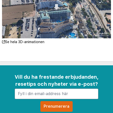
Playa de Pineda de Mar - 1,6 km
Playa de Levante - 1,6 km
Pescadors Beach - 2 km
La Riera-stranden - 2,4 km
L'Astillerostranden - 2,7 km
Pau Casals torg - 2,9 km
Se hela 3D-animationen
Can Campasol park - 2,9 km
Parc Francesc Macia - 3,1 km
Malgrat de Mars strand - 3,4 km
Kite & Paddel Surf Center Catalunya - 3,8 km
Poblenoustranden - 4 km
Vill du ha frestande erbjudanden,
resetips och nyheter via e-post?
Närmaste flygplatser är:
Girona (GRO-Costa Brava) - 34 km
Barcelona El Prat Airport (BCN) - 85,7 km
Rekommenderad flygplats för ALEGRIA Caprici