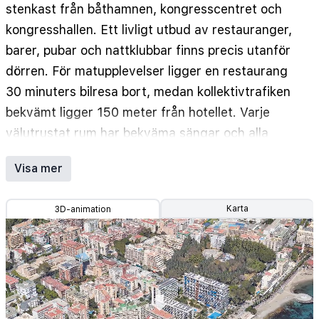
stenkast från båthamnen, kongresscentret och
kongresshallen. Ett livligt utbud av restauranger,
barer, pubar och nattklubbar finns precis utanför
dörren. För matupplevelser ligger en restaurang
30 minuters bilresa bort, medan kollektivtrafiken
bekvämt ligger 150 meter från hotellet. Varje
välutrustat rum har bekväma sängar och alla
bekvämligheter som behövs för en trevlig och
Visa mer
komfortabel vistelse.
Karta
3D-animation