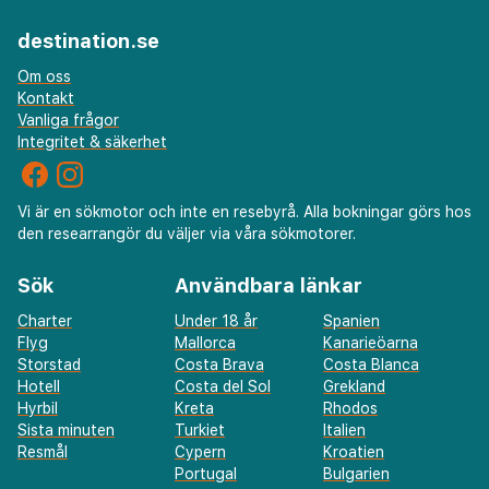
destination.se
Om oss
Kontakt
Vanliga frågor
Integritet & säkerhet
Vi är en sökmotor och inte en resebyrå. Alla bokningar görs hos
den researrangör du väljer via våra sökmotorer.
Sök
Användbara länkar
Charter
Under 18 år
Spanien
Flyg
Mallorca
Kanarieöarna
Storstad
Costa Brava
Costa Blanca
Hotell
Costa del Sol
Grekland
Hyrbil
Kreta
Rhodos
Sista minuten
Turkiet
Italien
Resmål
Cypern
Kroatien
Portugal
Bulgarien