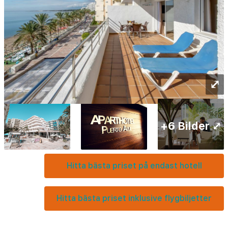
⤢
+6 Bilder ⤢
Hitta bästa priset på endast hotell
Hitta bästa priset inklusive flygbiljetter