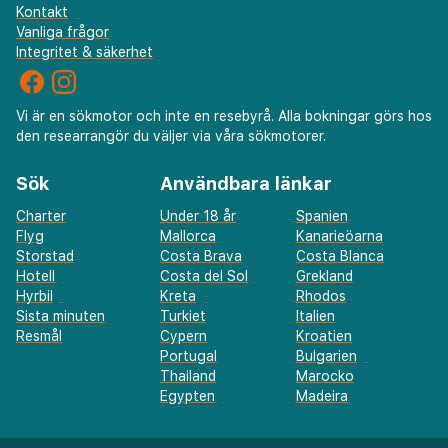
Kontakt
Vanliga frågor
Integritet & säkerhet
Vi är en sökmotor och inte en resebyrå. Alla bokningar görs hos
den researrangör du väljer via våra sökmotorer.
Sök
Användbara länkar
Charter
Under 18 år
Spanien
Flyg
Mallorca
Kanarieöarna
Storstad
Costa Brava
Costa Blanca
Hotell
Costa del Sol
Grekland
Hyrbil
Kreta
Rhodos
Sista minuten
Turkiet
Italien
Resmål
Cypern
Kroatien
Portugal
Bulgarien
Thailand
Marocko
Egypten
Madeira