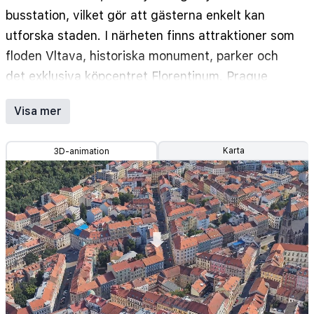
busstation, vilket gör att gästerna enkelt kan
utforska staden. I närheten finns attraktioner som
floden Vltava, historiska monument, parker och
det exklusiva köpcentret Florentinum. Prague
Vaclav Havel Airport ligger bara 13 kilometer bort.
Visa mer
Karta
3D-animation