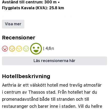
Avstånd till centrum: 300 m
•
Flygplats Kavala (KVA): 25.8 km
Pool: 1 st
•
Närmaste strand/bad: 800 m
•
Närmaste centrum: 300 m
•
Bar: 1 st
•
Visa mer
Städdagar/vecka: 6
Recensioner
| 4,6
/5
Läs recensionerna här
Hotellbeskrivning
Aethria är ett välskött hotell med trevlig atmosfär
i centrum av Thassos stad. Från hotellet har du
promenadavstånd både till stranden och till
restauranger och barer inne i staden. Vill du hellre