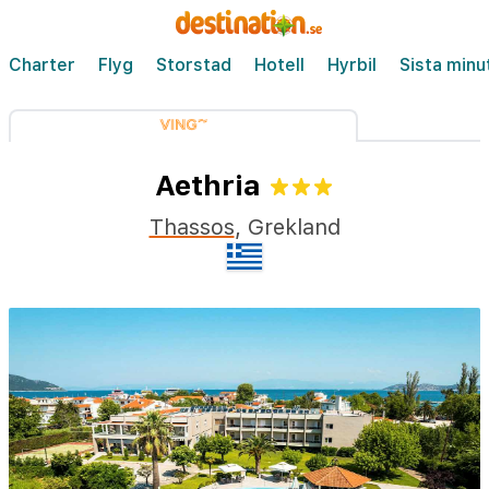
Charter
Flyg
Storstad
Hotell
Hyrbil
Sista minu
Aethria
Thassos
,
Grekland