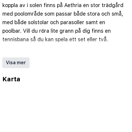
koppla av i solen finns på Aethria en stor trädgård
med poolområde som passar både stora och små,
med både solstolar och parasoller samt en
poolbar. Vill du röra lite grann på dig finns en
tennisbana så du kan spela ett set eller två.
Hotellet passar dig som söker ett prisvärt
mellanklasshotell där du bor nära till allt du vill ha
Visa mer
på semestern.
Karta
Vill du se mer av ön har Ving flera utflykter att
välja bland, vare sig du vill upp i bergen eller ut på
havet.
Ving har valt att sätta en åldersgräns på 8 år för
detta hotell på grund av balkongräckenas
utformning. Det kan fortfarande finnas yngre