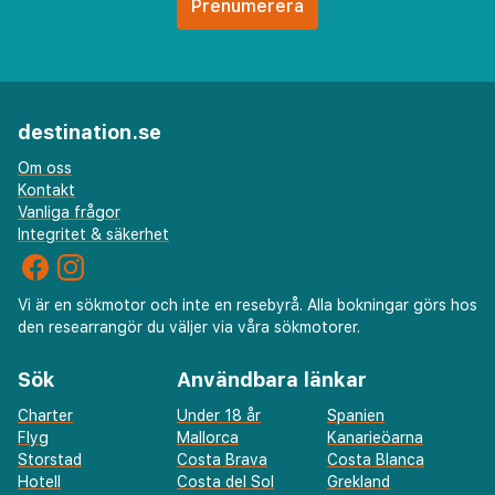
Chania (CHQ-Ioannis Daskalogiannis) - 70,9 km
Heraklion (HER-Nikos Kazantzakis) - 77,9 km
Rekommenderad flygplats för Trefon Hotel
Apartments and Suites är Heraklion (HER-Nikos
destination.se
Kazantzakis).
Om oss
Kontakt
Gäster har tillgång till bland annat
Vanliga frågor
expressincheckning, expressutcheckning och
Integritet & säkerhet
kemtvätt/tvättjänster. Gäster erbjuds flygtransfer till
hotellet mot en avgift (tillgänglig dygnet runt), och
Vi är en sökmotor och inte en resebyrå. Alla bokningar görs hos
avgiftsfri parkering finns på plats. Här kan du koppla
den researrangör du väljer via våra sökmotorer.
av i en av 2 utomhuspooler, och du har även tillgång
till hyrcyklar. Detta lägenhetshotell har även gratis wi-
Sök
Användbara länkar
fi, barnpassning mot en avgift och en spelhall. På
Charter
Under 18 år
Spanien
detta lägenhetshotell kan du äta något gott på deras
Flyg
Mallorca
Kanarieöarna
restaurang med utsikt över poolen. Vill du hellre ta det
Storstad
Costa Brava
Costa Blanca
lugnt kan du stanna på rummet med rumsservice.
Hotell
Costa del Sol
Grekland