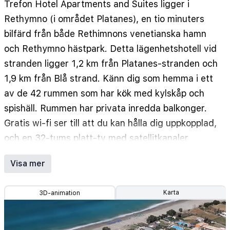
Trefon Hotel Apartments and Suites ligger i
Rethymno (i området Platanes), en tio minuters
bilfärd från både Rethimnons venetianska hamn
och Rethymno hästpark. Detta lägenhetshotell vid
stranden ligger 1,2 km från Platanes-stranden och
1,9 km från Blå strand. Känn dig som hemma i ett
av de 42 rummen som har kök med kylskåp och
spishäll. Rummen har privata inredda balkonger.
Gratis wi-fi ser till att du kan hålla dig uppkopplad,
och en 32-tums platt-tv med satellitkanaler
erbjuder all underhållning du behöver. På rummet
Visa mer
finns telefon, värdeförvaringsskåp och
mikrovågsugnar. Avstånd avrundas till närmsta
Karta
3D-animation
decimal.
Platanes-stranden - 1,2 km