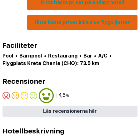
Hitta bästa priset på endast hotell
Hitta bästa priset inklusive flygbiljetter
Faciliteter
Pool
•
Barnpool
•
Restaurang
•
Bar
•
A/C
•
Flygplats Kreta Chania (CHQ): 73.5 km
Recensioner
| 4,5
/5
Läs recensionerna här
Hotellbeskrivning