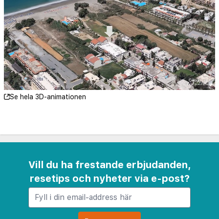
Rethymno hästpark - 1,4 km
Blå strand - 2 km
Town Beach - 2,6 km
Mili ravinen - 2,8 km
Rethimno Kart - 3,1 km
Sankt Antonius ravin - 5,1 km
Paleontologiska museet - 5,2 km
Se hela 3D-animationen
Kara Mousha Pasha moské - 5,4 km
Rethimnons stadshus - 5,4 km
Rethymno Marina - 5,5 km
Kyrkomuseet - 5,6 km
Rethimnons katedral - 5,6 km
Vill du ha frestande erbjudanden,
Kommunal trädgård - 5,6 km
resetips och nyheter via e-post?
Rethimnons stadsträdgård - 5,6 km
Närmaste flygplatser är: