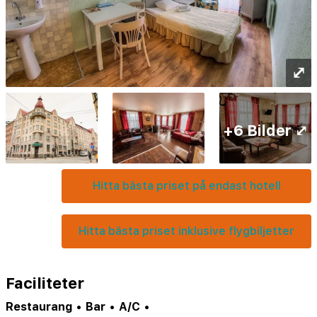
⤢
+6 Bilder ⤢
Hitta bästa priset på endast hotell
Hitta bästa priset inklusive flygbiljetter
Faciliteter
Restaurang
•
Bar
•
A/C
•