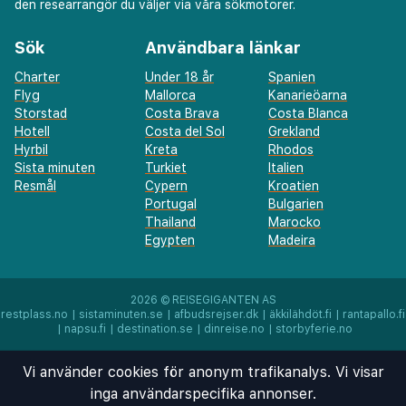
den researrangör du väljer via våra sökmotorer.
Sök
Användbara länkar
Charter
Under 18 år
Spanien
Flyg
Mallorca
Kanarieöarna
Storstad
Costa Brava
Costa Blanca
Hotell
Costa del Sol
Grekland
Hyrbil
Kreta
Rhodos
Sista minuten
Turkiet
Italien
Resmål
Cypern
Kroatien
Portugal
Bulgarien
Thailand
Marocko
Egypten
Madeira
2026 ©
REISEGIGANTEN AS
restplass.no
|
sistaminuten.se
|
afbudsrejser.dk
|
äkkilähdöt.fi
|
rantapallo.fi
|
napsu.fi
|
destination.se
|
dinreise.no
|
storbyferie.no
Vi använder cookies för anonym trafikanalys. Vi visar
inga användarspecifika annonser.