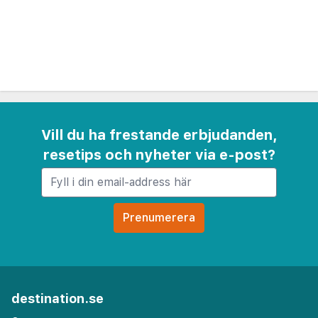
smaker. Den vänliga receptionen är öppen dygnet
runt för att hjälpa till med lokala
rekommendationer, biljettbokningar och
transportarrangemang, vilket säkerställer en
smidig och trevlig vistelse för varje gäst.
Hotel Lunik erbjuder också bekväma tjänster som
Vill du ha frestande erbjudanden,
bagageförvaring, tvättmöjligheter och
resetips och nyheter via e-post?
flygplatstransfer på begäran. Oavsett om du
besöker Prag för affärer eller nöje, gör Hotel
Luniks utmärkta läge, bekväma rum och
uppmärksamma service det till ett idealiskt val för
din vistelse i staden.
destination.se