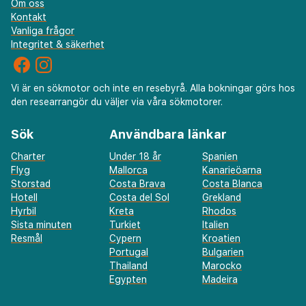
Om oss
Kontakt
Vanliga frågor
Integritet & säkerhet
Vi är en sökmotor och inte en resebyrå. Alla bokningar görs hos
den researrangör du väljer via våra sökmotorer.
Sök
Användbara länkar
Charter
Under 18 år
Spanien
Flyg
Mallorca
Kanarieöarna
Storstad
Costa Brava
Costa Blanca
Hotell
Costa del Sol
Grekland
Hyrbil
Kreta
Rhodos
Sista minuten
Turkiet
Italien
Resmål
Cypern
Kroatien
Portugal
Bulgarien
Thailand
Marocko
Egypten
Madeira