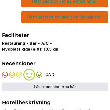
Hitta bästa priset på endast hotell
Hitta bästa priset inklusive flygbiljetter
Faciliteter
Restaurang
•
Bar
•
A/C
•
Flygplats Riga (RIX): 10.3 km
Recensioner
| 3,9
/5
Läs recensionerna här
Hotellbeskrivning