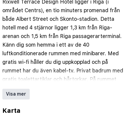
Rixwell Terrace Design Hotel ligger i Riga (i
området Centrs), en tio minuters promenad från
både Albert Street och Skonto-stadion. Detta
hotell med 4 stjärnor ligger 1,3 km från Riga-
arenan och 1,5 km från Riga passagerarterminal.
Känn dig som hemma i ett av de 40
luftkonditionerade rummen med minibarer. Med
gratis wi-fi håller du dig uppkopplad och på
rummet har du även kabel-tv. Privat badrum med
gratis toalettartiklar och hårtorkar. På rummet
finns värdeförvaringsskåp och skrivbord.
Visa mer
Städning erbjuds dagligen. Avstånd avrundas till
närmsta decimal.
Karta
Albert Street - 0,4 km
Skonto-stadion - 0,8 km