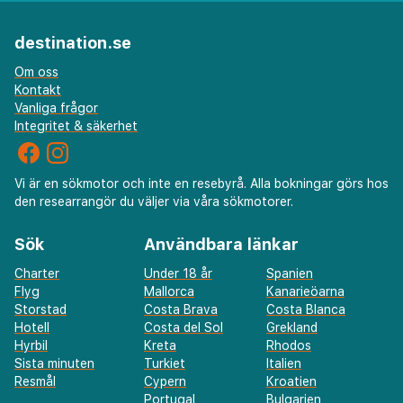
en avkopplande och minnesvärd vistelse på
Mallorca.
destination.se
Om oss
Kontakt
Vanliga frågor
Integritet & säkerhet
Vi är en sökmotor och inte en resebyrå. Alla bokningar görs hos
den researrangör du väljer via våra sökmotorer.
Sök
Användbara länkar
Charter
Under 18 år
Spanien
Flyg
Mallorca
Kanarieöarna
Storstad
Costa Brava
Costa Blanca
Hotell
Costa del Sol
Grekland
Hyrbil
Kreta
Rhodos
Sista minuten
Turkiet
Italien
Resmål
Cypern
Kroatien
Portugal
Bulgarien