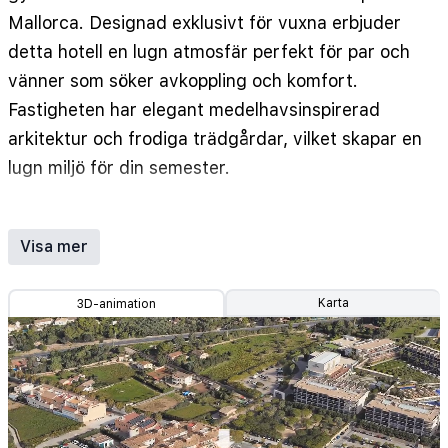
Mallorca. Designad exklusivt för vuxna erbjuder
detta hotell en lugn atmosfär perfekt för par och
vänner som söker avkoppling och komfort.
Fastigheten har elegant medelhavsinspirerad
arkitektur och frodiga trädgårdar, vilket skapar en
lugn miljö för din semester.
Hotellet har ett utbud av moderna rum, var och
en utrustad med luftkonditionering, gratis Wi-Fi,
Visa mer
platt-TV och en privat balkong eller terrass. Välj
mellan standardrum eller uppgradera till rymliga
Karta
3D-animation
sviter för extra komfort och vacker utsikt över
poolen eller trädgården. Alla rum är designade
med din avkoppling i åtanke, med bekväma sängar
och modern inredning.