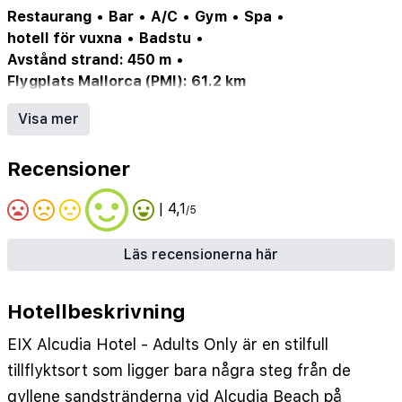
Restaurang
•
Bar
•
A/C
•
Gym
•
Spa
•
hotell för vuxna
•
Badstu
•
Avstånd strand: 450 m
•
Flygplats Mallorca (PMI): 61.2 km
Gym/fitness center
•
Hiss
•
Utomhuspool
•
Visa mer
Restaurang
•
Spa
•
WiFi
•
Parkering
•
Luftkonditionering
•
Bar
•
Poolbar
•
Rökfritt
Recensioner
| 4,1
/5
Läs recensionerna här
Hotellbeskrivning
EIX Alcudia Hotel - Adults Only är en stilfull
tillflyktsort som ligger bara några steg från de
gyllene sandstränderna vid Alcudia Beach på