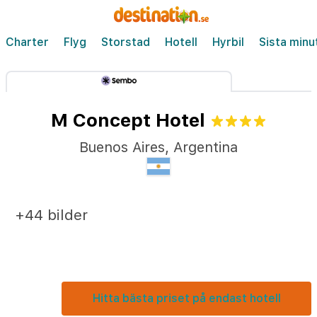
Charter
Flyg
Storstad
Hotell
Hyrbil
Sista minu
M Concept Hotel
Buenos Aires
,
Argentina
+44 bilder
Hitta bästa priset på endast hotell