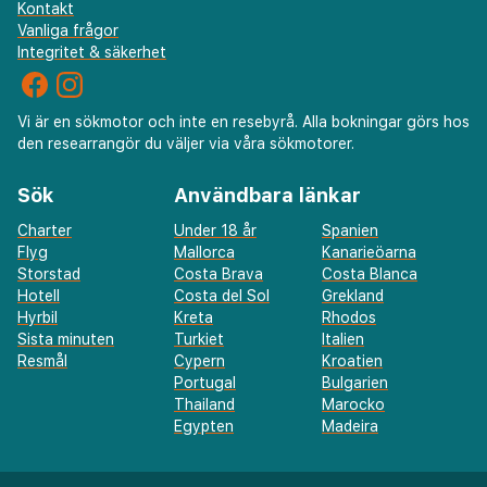
Kontakt
bagageförvaring. Passa på att dra nytta av bland annat
Vanliga frågor
gratis wi-fi, conciergetjänster och gemensamt
Integritet & säkerhet
vardagsrum. Frukostbuffé serveras dagligen mot en
avgift från 07.00 till 11.00.
Du kommer att ombes att betala följande avgifter
Vi är en sökmotor och inte en resebyrå. Alla bokningar görs hos
den researrangör du väljer via våra sökmotorer.
på boendet – avgifterna kan inkludera tillämpliga
skatter:
Sök
Användbara länkar
Stadsskatt: 1.50 USD per person per natt. Skatten
Charter
Under 18 år
Spanien
gäller inte barn under 12 år.
Flyg
Mallorca
Kanarieöarna
Storstad
Costa Brava
Costa Blanca
Du kan behöva betala följande kostnader på boendet:
Hotell
Costa del Sol
Grekland
argentinsk moms (21 %). Utländska resenärer som
Hyrbil
Kreta
Rhodos
visar upp ett giltigt pass eller utländskt ID-kort
Sista minuten
Turkiet
Italien
tillsammans med kvitto på immigrationsinresa utfärdat
Resmål
Cypern
Kroatien
av Argentinas nationella migrationsdirektorat, och som
Portugal
Bulgarien
Thailand
Marocko
betalar med ett utländskt kort eller via banköverföring
Egypten
Madeira
från ett annat land än Argentina, kan slippa betala
moms. Detta undantag gäller endast boende, inklusive