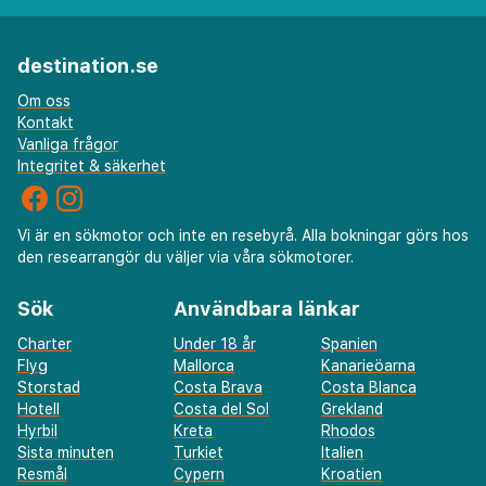
destination.se
Om oss
Kontakt
Vanliga frågor
Integritet & säkerhet
Vi är en sökmotor och inte en resebyrå. Alla bokningar görs hos
den researrangör du väljer via våra sökmotorer.
Sök
Användbara länkar
Charter
Under 18 år
Spanien
Flyg
Mallorca
Kanarieöarna
Storstad
Costa Brava
Costa Blanca
Hotell
Costa del Sol
Grekland
Hyrbil
Kreta
Rhodos
Sista minuten
Turkiet
Italien
Resmål
Cypern
Kroatien