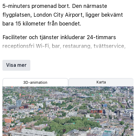
5-minuters promenad bort. Den närmaste
flygplatsen, London City Airport, ligger bekvämt
bara 15 kilometer från boendet.
Faciliteter och tjänster inkluderar 24-timmars
receptionsfri Wi-Fi, bar, restaurang, tvättservice,
säkerhetsinsättningsbox och privat parkering
(extra avgift).
Visa mer
Rummen har gratis Wi-Fi, Tea & Coffee Making
Karta
3D-animation
Facility, Electric Kettle, telefon, platt-TV.
COT (extra laddning) **
Observera att namnändring inte är tillåtet.
Adress: 56-60 Guilford Street, London, WC1N
1DB, England, Storbritannien.