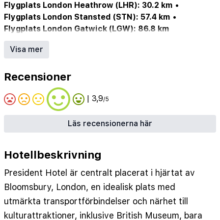
Flygplats London Heathrow (LHR): 30.2 km
•
Flygplats London Stansted (STN): 57.4 km
•
Flygplats London Gatwick (LGW): 86.8 km
Internet
•
Television
•
Safe
•
Restaurant
•
Bar
Visa mer
Recensioner
| 3,9
/5
Läs recensionerna här
Hotellbeskrivning
President Hotel är centralt placerat i hjärtat av
Bloomsbury, London, en idealisk plats med
utmärkta transportförbindelser och närhet till
kulturattraktioner, inklusive British Museum, bara