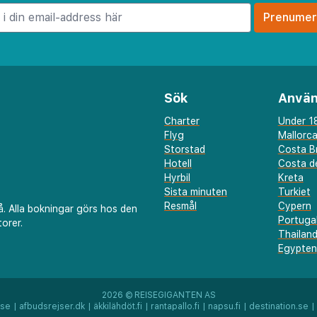
rhotell som ligger på
Sök
Använ
Charter
Under 18
Flyg
Mallorc
Storstad
Costa B
Hotell
Costa de
Hyrbil
Kreta
Sista minuten
Turkiet
Resmål
Cypern
å. Alla bokningar görs hos den
Portuga
orer.
Thailan
Egypten
2026 ©
REISEGIGANTEN AS
.se
|
afbudsrejser.dk
|
äkkilähdöt.fi
|
rantapallo.fi
|
napsu.fi
|
destination.se
|