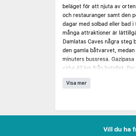
beläget för att njuta av orte
och restauranger samt den po
dagar med solbad eller bad i
många attraktioner är lättillg
Damlatas Caves några steg b
den gamla båtvarvet, medan A
minuters bussresa. Gazipasa 
cirka 42 km från hotellet. Pe
sömn efter en lång dag i solen
Visa mer
rummen är också utrustade m
TV med satellitkanaler, minik
hårtork. Gäster kan dra nytt
bastu eller turkiskt bad i det 
avnjuter en uppfriskande drink
Vill du ha
någon av à la carte-restaura