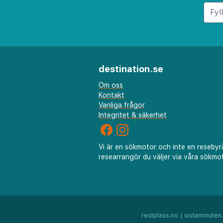
faciliteter med sina två syste
samma gata.
destination.se
Om oss
Kontakt
Vanliga frågor
Integritet & säkerhet
Vi är en sökmotor och inte en resebyr
researrangör du väljer via våra sökmot
restplass.no
|
sistaminuten