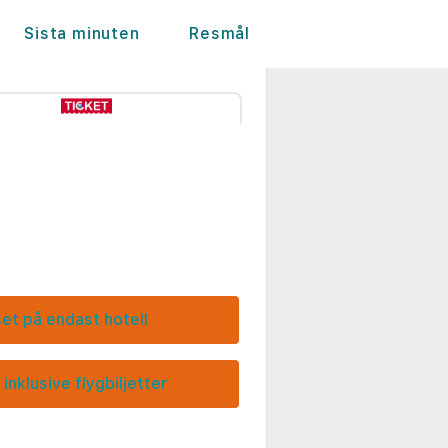
Sista minuten
Resmål
set på endast hotell
 inklusive flygbiljetter