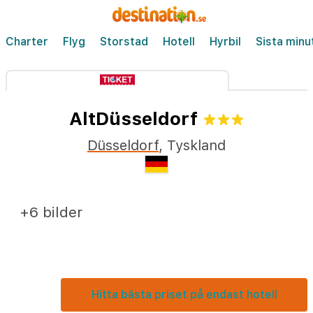
Charter
Flyg
Storstad
Hotell
Hyrbil
Sista minu
AltDüsseldorf
Düsseldorf
,
Tyskland
+6 bilder
Hitta bästa priset på endast hotell