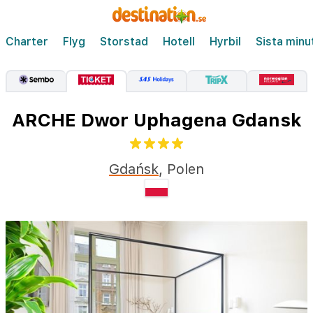
Charter
Flyg
Storstad
Hotell
Hyrbil
Sista minu
ARCHE Dwor Uphagena Gdansk
Gdańsk
,
Polen