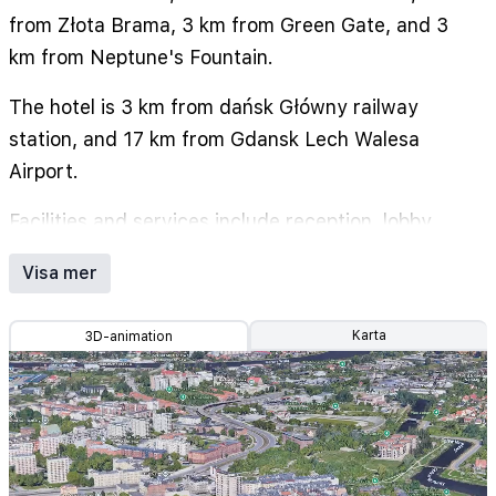
from Złota Brama, 3 km from Green Gate, and 3
km from Neptune's Fountain.
The hotel is 3 km from dańsk Główny railway
station, and 17 km from Gdansk Lech Walesa
Airport.
Facilities and services include reception, lobby,
bar, restaurant, conference rooms, spa and
Visa mer
wellness, sauna and fitness area, and pets
allowed on request (extra charge).
Karta
3D-animation
Rooms feature internet, airconditioning, TV, desk,
coffe/tea making facilities, fridge, hairdryer,
towel, and bathroom with shower.
Address: 1 Profesora Kieturakisa, 80-742 Gdansk,