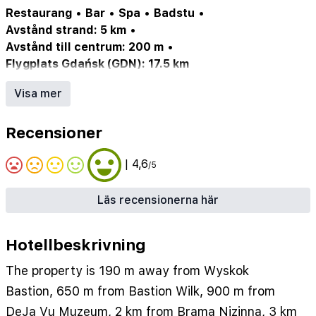
Restaurang
•
Bar
•
Spa
•
Badstu
•
Avstånd strand: 5 km
•
Avstånd till centrum: 200 m
•
Flygplats Gdańsk (GDN): 17.5 km
Restaurant
•
Bar
•
Sauna
Visa mer
Recensioner
| 4,6
/5
Läs recensionerna här
Hotellbeskrivning
The property is 190 m away from Wyskok
Bastion, 650 m from Bastion Wilk, 900 m from
DeJa Vu Muzeum, 2 km from Brama Nizinna, 3 km