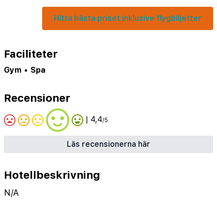
Hitta bästa priset inklusive flygbiljetter
Faciliteter
Gym
•
Spa
Recensioner
| 4,4
/5
Läs recensionerna här
Hotellbeskrivning
N/A