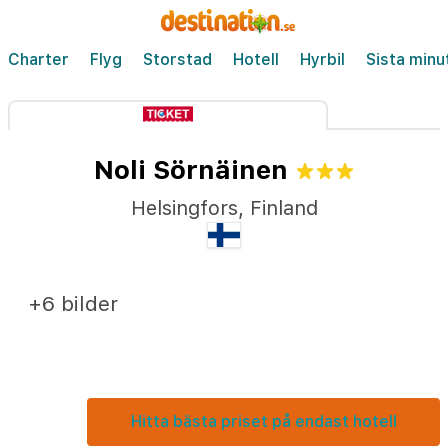
Charter
Flyg
Storstad
Hotell
Hyrbil
Sista minu
Noli Sörnäinen
Helsingfors
,
Finland
+6 bilder
Hitta bästa priset på endast hotell