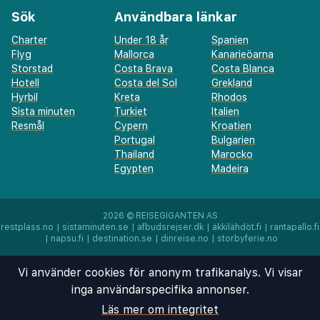
Sök
Användbara länkar
Charter
Under 18 år
Spanien
Flyg
Mallorca
Kanarieöarna
Storstad
Costa Brava
Costa Blanca
Hotell
Costa del Sol
Grekland
Hyrbil
Kreta
Rhodos
Sista minuten
Turkiet
Italien
Resmål
Cypern
Kroatien
Portugal
Bulgarien
Thailand
Marocko
Egypten
Madeira
2026 ©
REISEGIGANTEN AS
restplass.no
|
sistaminuten.se
|
afbudsrejser.dk
|
äkkilähdöt.fi
|
rantapallo.fi
|
napsu.fi
|
destination.se
|
dinreise.no
|
storbyferie.no
Vi använder cookies för anonym trafikanalys. Vi visar
inga användarspecifika annonser.
Läs mer om integritet