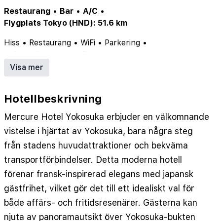
Restaurang
•
Bar
•
A/C
•
Flygplats Tokyo (HND): 51.6 km
Hiss
•
Restaurang
•
WiFi
•
Parkering
•
Luftkonditionering
•
Bar
Visa mer
Hotellbeskrivning
Mercure Hotel Yokosuka erbjuder en välkomnande
vistelse i hjärtat av Yokosuka, bara några steg
från stadens huvudattraktioner och bekväma
transportförbindelser. Detta moderna hotell
förenar fransk-inspirerad elegans med japansk
gästfrihet, vilket gör det till ett idealiskt val för
både affärs- och fritidsresenärer. Gästerna kan
njuta av panoramautsikt över Yokosuka-bukten