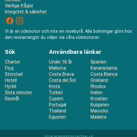
Vanliga frågor
Integritet & säkerhet
Vi är en sökmotor och inte en resebyrå. Alla bokningar görs hos
den researrangör du väljer via våra sökmotorer.
Sök
Användbara länkar
Charter
Under 18 år
Spanien
Flyg
Mallorca
Kanarieöarna
Storstad
Costa Brava
Costa Blanca
Hotell
Costa del Sol
Grekland
Hyrbil
Kreta
Rhodos
Sista minuten
Turkiet
Italien
Resmål
Cypern
Kroatien
Portugal
Bulgarien
Thailand
Marocko
Egypten
Madeira