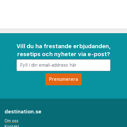
utrymme för att koppla av med en drink eller lätt
snacks efter en hektisk dag med att utforska
Yokosuka eller delta i möten.
Mercure Hotel Yokosuka erbjuder också ett
välutrustat gym, 24-timmars reception och
Vill du ha frestande erbjudanden,
bekväma tvättjänster. Med sitt utmärkta läge
resetips och nyheter via e-post?
nära shopping, restauranger och kulturella platser
är hotellet en perfekt bas för att upptäcka
charmen i Yokosuka och den omgivande
Kanagawa-regionen.
destination.se
Om oss
Kontakt